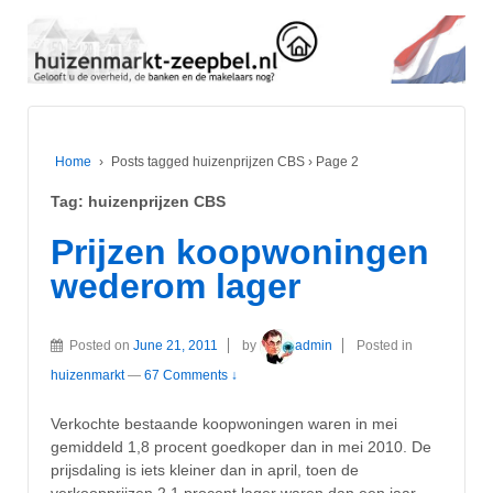
Home
›
Posts tagged huizenprijzen CBS
›
Page 2
Tag:
huizenprijzen CBS
Prijzen koopwoningen
wederom lager
Posted on
June 21, 2011
by
admin
Posted in
huizenmarkt
—
67 Comments ↓
Verkochte bestaande koopwoningen waren in mei
gemiddeld 1,8 procent goedkoper dan in mei 2010. De
prijsdaling is iets kleiner dan in april, toen de
verkoopprijzen 2,1 procent lager waren dan een jaar