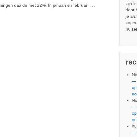
zijn i
…
ingen daalde met 22%. In januari en februari
door
je al
kopen
huize
re
Ni
— 
op
ec
Ni
— 
op
ec
hu
— 