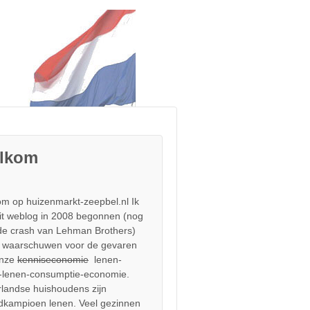
lkom
m op huizenmarkt-zeepbel.nl Ik
it weblog in 2008 begonnen (nog
de crash van Lehman Brothers)
 waarschuwen voor de gevaren
onze
kenniseconomie
lenen-
-lenen-consumptie-economie.
landse huishoudens zijn
dkampioen lenen. Veel gezinnen