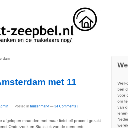
terdam
We
Amsterdam met 11
Welko
ben d
voor 
om te
admin
Posted in
huizenmarkt
—
34 Comments ↓
van 
lenen
Neder
e afgelopen maanden met maar liefst elf procent gezakt.
werel
dienst Onderzoek en Statistiek van de gemeente