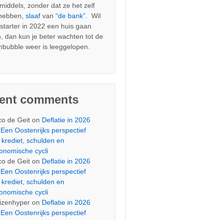
nmiddels, zonder dat ze het zelf
 hebben,
slaaf
van
“de bank”.
Wil
s starter in 2022 een huis gaan
, dan kun je beter wachten tot de
nbubble weer is leeggelopen.
cent comments
co de Geit
on
Deflatie in 2026
Een Oostenrijks perspectief
 krediet, schulden en
onomische cycli
co de Geit
on
Deflatie in 2026
Een Oostenrijks perspectief
 krediet, schulden en
onomische cycli
izenhyper
on
Deflatie in 2026
Een Oostenrijks perspectief