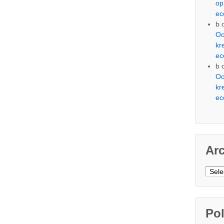
op
ec
b
Oo
kr
ec
b
Oo
kr
ec
Ar
Arch
Pol