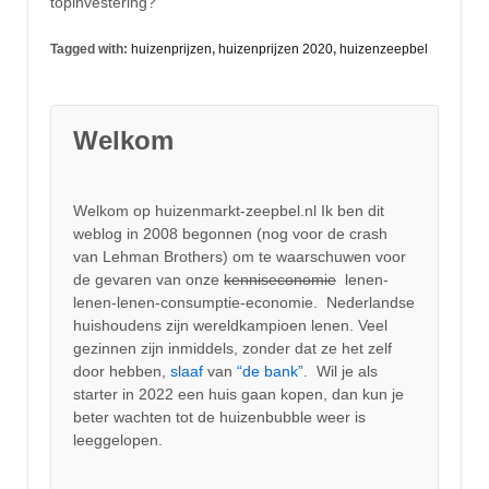
topinvestering?
Tagged with:
huizenprijzen
,
huizenprijzen 2020
,
huizenzeepbel
Welkom
Welkom op huizenmarkt-zeepbel.nl Ik ben dit
weblog in 2008 begonnen (nog voor de crash
van Lehman Brothers) om te waarschuwen voor
de gevaren van onze
kenniseconomie
lenen-
lenen-lenen-consumptie-economie. Nederlandse
huishoudens zijn wereldkampioen lenen. Veel
gezinnen zijn inmiddels, zonder dat ze het zelf
door hebben,
slaaf
van
“de bank”.
Wil je als
starter in 2022 een huis gaan kopen, dan kun je
beter wachten tot de huizenbubble weer is
leeggelopen.