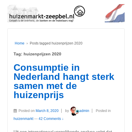
Home
›
Posts tagged huizenprijzen 2020
Tag:
huizenprijzen 2020
Consumptie in
Nederland hangt sterk
samen met de
huizenprijs
Posted on
March 8, 2020
by
admin
Posted in
huizenmarkt
—
42 Comments ↓
Uit een internationaal vergelijkende analyse volgt dat