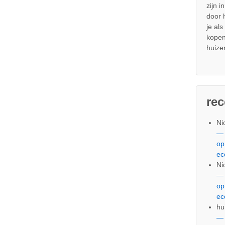
zijn i
door
je al
kopen
huize
re
Ni
— 
op
ec
Ni
— 
op
ec
hu
— 