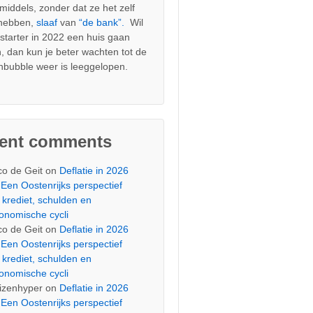
nmiddels, zonder dat ze het zelf
 hebben,
slaaf
van
“de bank”.
Wil
s starter in 2022 een huis gaan
, dan kun je beter wachten tot de
nbubble weer is leeggelopen.
cent comments
co de Geit
on
Deflatie in 2026
Een Oostenrijks perspectief
 krediet, schulden en
onomische cycli
co de Geit
on
Deflatie in 2026
Een Oostenrijks perspectief
 krediet, schulden en
onomische cycli
izenhyper
on
Deflatie in 2026
Een Oostenrijks perspectief