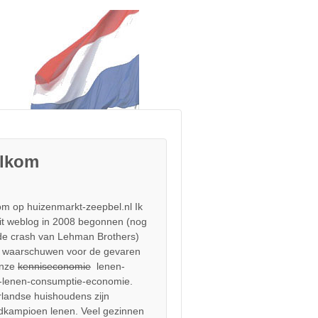
lkom
m op huizenmarkt-zeepbel.nl Ik
it weblog in 2008 begonnen (nog
de crash van Lehman Brothers)
 waarschuwen voor de gevaren
onze
kenniseconomie
lenen-
-lenen-consumptie-economie.
landse huishoudens zijn
dkampioen lenen. Veel gezinnen