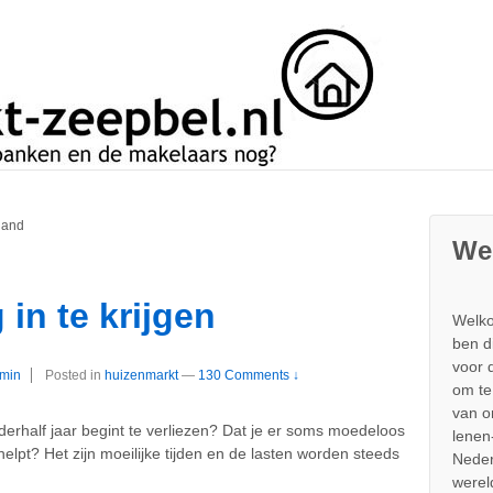
land
We
in te krijgen
Welko
ben d
voor 
min
Posted in
huizenmarkt
—
130 Comments ↓
om te
van 
derhalf jaar begint te verliezen? Dat je er soms moedeloos
lenen
helpt? Het zijn moeilijke tijden en de lasten worden steeds
Neder
werel