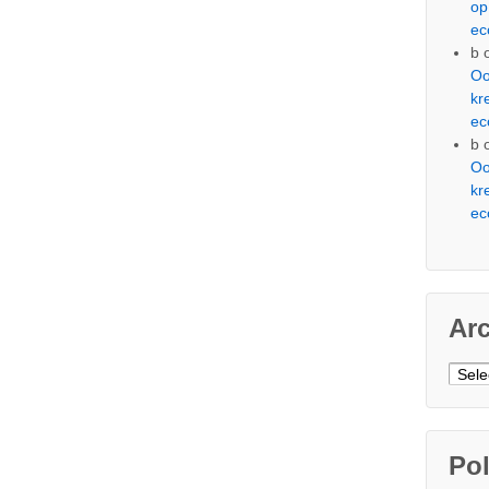
op
ec
b
Oo
kr
ec
b
Oo
kr
ec
Ar
Arch
Pol