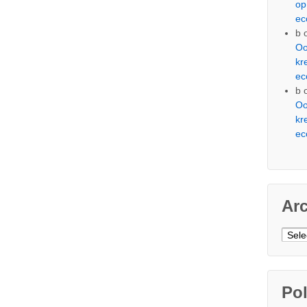
op
ec
b
Oo
kr
ec
b
Oo
kr
ec
Ar
Arch
Pol