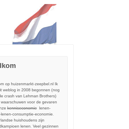
lkom
m op huizenmarkt-zeepbel.nl Ik
it weblog in 2008 begonnen (nog
de crash van Lehman Brothers)
 waarschuwen voor de gevaren
onze
kenniseconomie
lenen-
-lenen-consumptie-economie.
landse huishoudens zijn
dkampioen lenen. Veel gezinnen