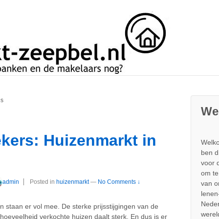
is
We
ers: Huizenmarkt in
Welko
ben d
voor 
om te
admin
Posted in
huizenmarkt
—
No Comments ↓
van 
lenen
Neder
en staan er vol mee. De sterke prijsstijgingen van de
werel
 hoeveelheid verkochte huizen daalt sterk. En dus is er