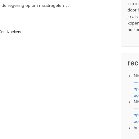
zijn i
…
n de regering op om maatregelen
door
je al
kopen
huize
oudzoekers
re
Ni
— 
op
ec
Ni
— 
op
ec
hu
— 