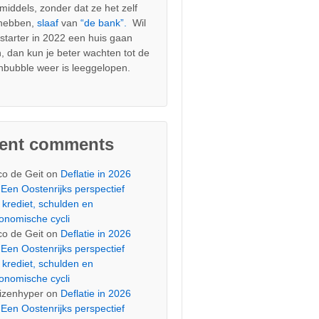
nmiddels, zonder dat ze het zelf
 hebben,
slaaf
van
“de bank”.
Wil
s starter in 2022 een huis gaan
, dan kun je beter wachten tot de
nbubble weer is leeggelopen.
cent comments
co de Geit
on
Deflatie in 2026
Een Oostenrijks perspectief
 krediet, schulden en
onomische cycli
co de Geit
on
Deflatie in 2026
Een Oostenrijks perspectief
 krediet, schulden en
onomische cycli
izenhyper
on
Deflatie in 2026
Een Oostenrijks perspectief