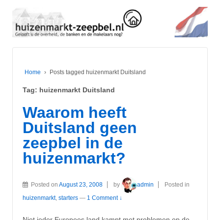
Home
›
Posts tagged huizenmarkt Duitsland
Tag:
huizenmarkt Duitsland
Waarom heeft
Duitsland geen
zeepbel in de
huizenmarkt?
Posted on
August 23, 2008
by
admin
Posted in
huizenmarkt
,
starters
—
1 Comment ↓
Niet ieder Europees land kampt met problemen op de