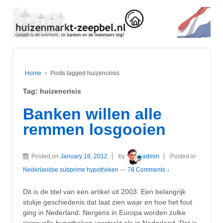
Home
›
Posts tagged huizencrisis
Tag:
huizencrisis
Banken willen alle
remmen losgooien
Posted on
January 18, 2012
by
admin
Posted in
Nederlandse subprime hypotheken
—
78 Comments ↓
Dit is de titel van een artikel uit 2003. Een belangrijk
stukje geschiedenis dat laat zien waar en hoe het fout
ging in Nederland: Nergens in Europa worden zulke
risicovolle hypotheken verstrekt als in Nederland. Dat is