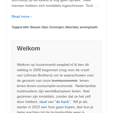
…
mensen hebben zich inmiddels ingeschreven. Toch
Read more ›
Tagged with:
Blauwe Stad
,
Groningen
,
Meerstad
,
woningmarkt
Welkom
Welkom op huizenmarkt-zeepbel.nl Ik ben dit
weblog in 2008 begonnen (nog voor de crash
van Lehman Brothers) om te waarschuwen voor
de gevaren van onze
kenniseconomie
lenen-
lenen-lenen-consumptie-economie. Nederlandse
huishoudens zijn wereldkampioen lenen. Veel
gezinnen zijn inmiddels, zonder dat ze het zelf
door hebben,
slaaf
van
“de bank”.
Wil je als
starter in 2022 een huis gaan kopen, dan kun je
beter wachten tot de huizenbubble weer is