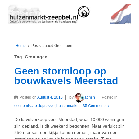
Home
›
Posts tagged Groningen
Tag:
Groningen
Geen stormloop op
bouwkavels Meerstad
Posted on
August 4, 2010
by
admin
Posted in
economische depressie
,
huizenmarkt
—
35 Comments ↓
De kavelverkoop voor Meerstad, waar 10.000 woningen
zijn gepland, is dit weekend begonnen. Naar verluidt zijn
250 mensen een kijkje komen nemen, maar van een
stormloop op de kavels is nog geen sprake. Twee