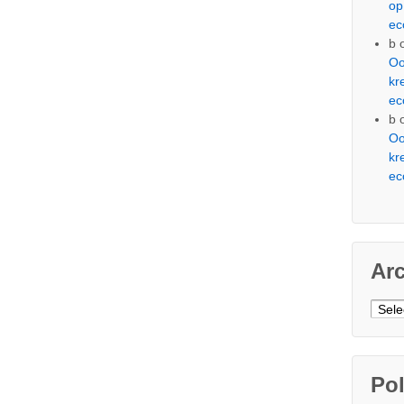
op
ec
b
Oo
kr
ec
b
Oo
kr
ec
Ar
Arch
Pol