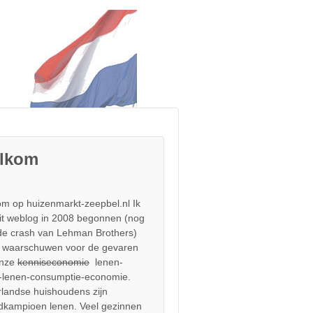
lkom
m op huizenmarkt-zeepbel.nl Ik
it weblog in 2008 begonnen (nog
de crash van Lehman Brothers)
 waarschuwen voor de gevaren
onze
kenniseconomie
lenen-
-lenen-consumptie-economie.
landse huishoudens zijn
dkampioen lenen. Veel gezinnen