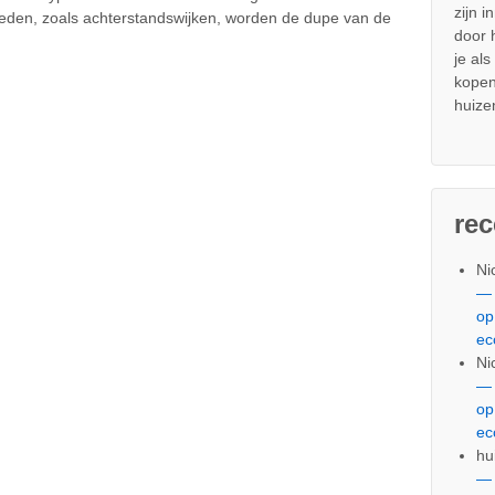
zijn i
eden, zoals achterstandswijken, worden de dupe van de
door
je al
kopen
huize
re
Ni
— 
op
ec
Ni
— 
op
ec
hu
— 