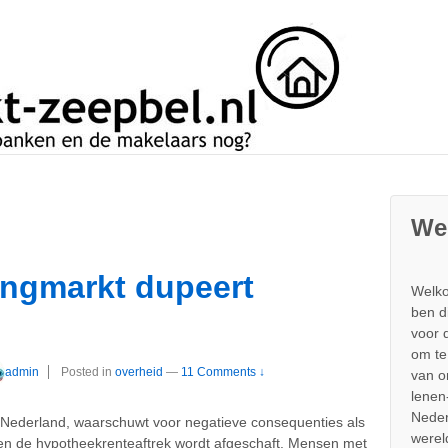
We
ingmarkt dupeert
Welko
ben d
voor 
om te
admin
Posted in
overheid
—
11 Comments ↓
van 
lenen
Neder
 Nederland, waarschuwt voor negatieve consequenties als
werel
t en de hypotheekrenteaftrek wordt afgeschaft. Mensen met