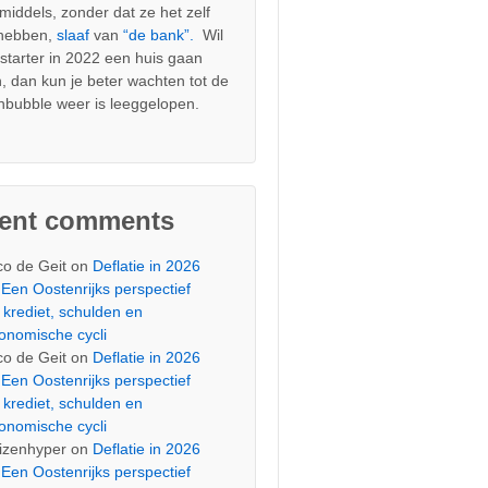
nmiddels, zonder dat ze het zelf
 hebben,
slaaf
van
“de bank”.
Wil
s starter in 2022 een huis gaan
, dan kun je beter wachten tot de
nbubble weer is leeggelopen.
cent comments
co de Geit
on
Deflatie in 2026
Een Oostenrijks perspectief
 krediet, schulden en
onomische cycli
co de Geit
on
Deflatie in 2026
Een Oostenrijks perspectief
 krediet, schulden en
onomische cycli
izenhyper
on
Deflatie in 2026
Een Oostenrijks perspectief