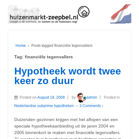
Home
›
Posts tagged financiële tegenvallers
Tag:
financiële tegenvallers
Hypotheek wordt twee
keer zo duur
Posted on
August 18, 2008
by
admin
Posted in
Nederlandse subprime hypotheken
—
3 Comments ↓
Duizenden gezinnen krijgen met het aflopen van een
speciale hypotheekaanbieding uit de jaren 2004 en
2005 binnenkort te maken met financiële tegenvallers.
Zij moeten hun hypotheken met destijdscs omzetten in