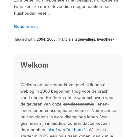
twee keer zo dure. Bovendien mogen banken per
…
huishouden veel
Read more ›
Tagged with:
2004
,
2005
,
financiële tegenvallers
,
hypotheek
Welkom
Welkom op huizenmarkt-zeepbel.nl Ik ben dit
weblog in 2008 begonnen (nog voor de crash
van Lehman Brothers) om te waarschuwen voor
de gevaren van onze
kenniseconomie
lenen-
lenen-lenen-consumptie-economie. Nederlandse
huishoudens zijn wereldkampioen lenen. Veel
gezinnen zijn inmiddels, zonder dat ze het zelf
door hebben,
slaaf
van
“de bank”.
Wil je als
starter in 2022 een huis gaan kopen, dan kun je