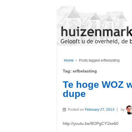
Home
›
Posts tagged erfbelasting
Tag:
erfbelasting
Te hoge WOZ w
dupe
Posted on
February 27, 2013
by
http://youtu.be/8OPgCY1ke60