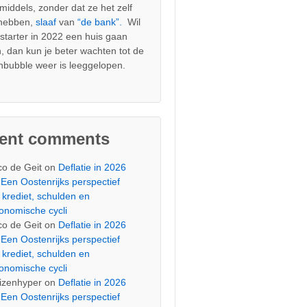
nmiddels, zonder dat ze het zelf
 hebben,
slaaf
van
“de bank”.
Wil
s starter in 2022 een huis gaan
, dan kun je beter wachten tot de
nbubble weer is leeggelopen.
cent comments
co de Geit
on
Deflatie in 2026
Een Oostenrijks perspectief
 krediet, schulden en
onomische cycli
co de Geit
on
Deflatie in 2026
Een Oostenrijks perspectief
 krediet, schulden en
onomische cycli
izenhyper
on
Deflatie in 2026
Een Oostenrijks perspectief