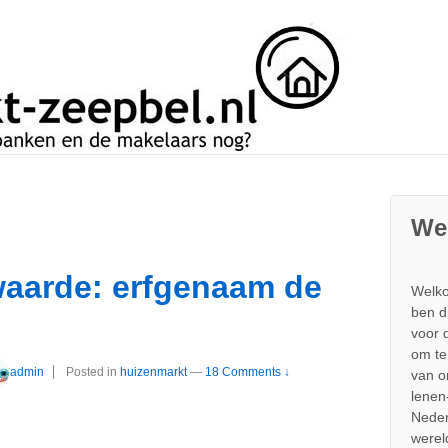
We
aarde: erfgenaam de
Welko
ben d
voor 
om te
admin
Posted in
huizenmarkt
—
18 Comments ↓
van 
lenen
Neder
werel