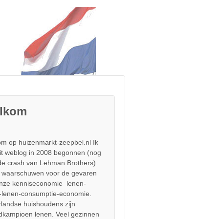
lkom
m op huizenmarkt-zeepbel.nl Ik
it weblog in 2008 begonnen (nog
de crash van Lehman Brothers)
 waarschuwen voor de gevaren
onze
kenniseconomie
lenen-
-lenen-consumptie-economie.
landse huishoudens zijn
dkampioen lenen. Veel gezinnen