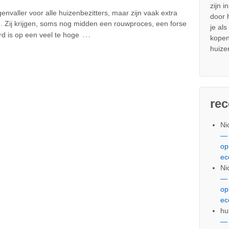
zijn i
envaller voor alle huizenbezitters, maar zijn vaak extra
door
. Zij krijgen, soms nog midden een rouwproces, een forse
je al
…
d is op een veel te hoge
kopen
huize
re
Ni
— 
op
ec
Ni
— 
op
ec
hu
— 