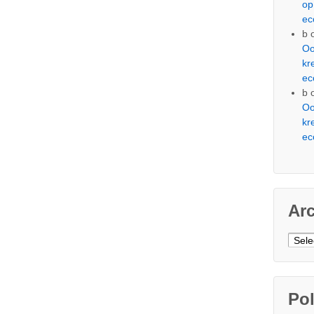
op
ec
b
Oo
kr
ec
b
Oo
kr
ec
Ar
Arch
Pol