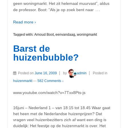
geen woningmarkt. Het zit helemaal muurvast”, aldus
…
de professor. Boot: “Als je op zoek bent naar
Read more ›
Tagged with:
Arnoud Boot
,
eenvandaag
,
woningmarkt
Barst de
huizenbubble?
Posted on
June 16, 2009
by
admin
Posted in
huizenmarkt
—
582 Comments ↓
www.youtube.com/watch?v=7Txx8Pts-js
16juni – Nederland 1 – van 18:15 tot 18.45 Waar gaat
het heen met de Nederlandse huizenprijzen? Dat
vragen veel huizenbezitters zich af want een ding is
duidelijk: Het feestje op de huizenmarkt is over. Het