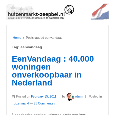
Home
›
Posts tagged eenvandaag
Tag:
eenvandaag
EenVandaag : 40.000
woningen
onverkoopbaar in
Nederland
Posted on
February 15, 2011
by
admin
Posted in
huizenmarkt
—
35 Comments ↓
Nederlandse banken weigeren sinds een jaar