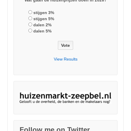
stijgen 3%
stijgen 5%
dalen 2%
dalen 5%
View Results
Follow me on Twitter