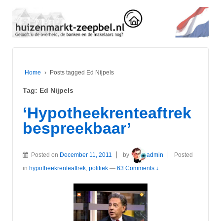
Home
›
Posts tagged Ed Nijpels
Tag:
Ed Nijpels
‘Hypotheekrenteaftrek
bespreekbaar’
Posted on
December 11, 2011
by
admin
Posted
in
hypotheekrenteaftrek
,
politiek
—
63 Comments ↓