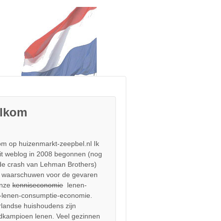
lkom
m op huizenmarkt-zeepbel.nl Ik
it weblog in 2008 begonnen (nog
de crash van Lehman Brothers)
 waarschuwen voor de gevaren
onze
kenniseconomie
lenen-
-lenen-consumptie-economie.
landse huishoudens zijn
dkampioen lenen. Veel gezinnen