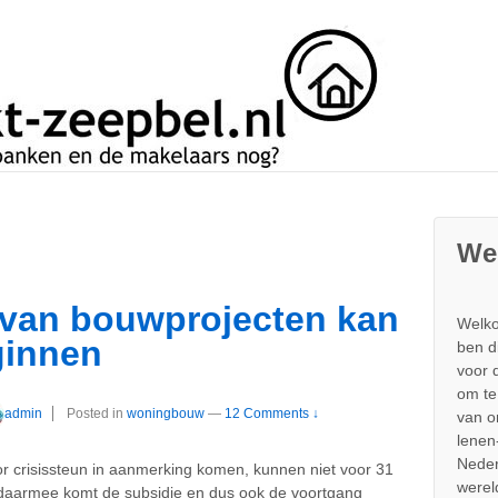
We
 van bouwprojecten kan
Welko
eginnen
ben d
voor 
om te
admin
Posted in
woningbouw
—
12 Comments ↓
van 
lenen
Neder
or crisissteun in aanmerking komen, kunnen niet voor 31
werel
n daarmee komt de subsidie en dus ook de voortgang