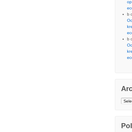
op
ec
b
Oo
kr
ec
b
Oo
kr
ec
Ar
Arch
Pol