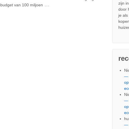
zijn i
…
gsbudget van 100 miljoen
door
je al
kopen
huize
re
Ni
— 
op
ec
Ni
— 
op
ec
hu
— 