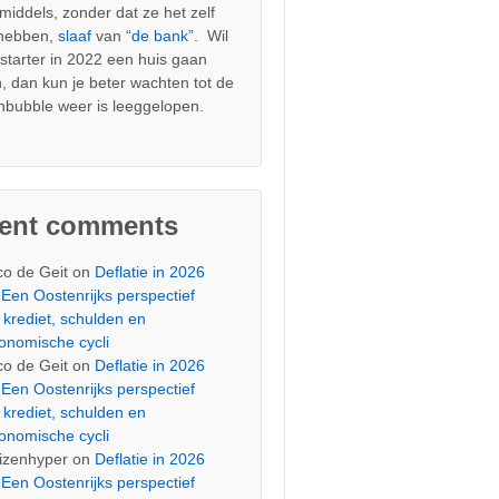
nmiddels, zonder dat ze het zelf
 hebben,
slaaf
van
“de bank”.
Wil
s starter in 2022 een huis gaan
, dan kun je beter wachten tot de
nbubble weer is leeggelopen.
cent comments
co de Geit
on
Deflatie in 2026
Een Oostenrijks perspectief
 krediet, schulden en
onomische cycli
co de Geit
on
Deflatie in 2026
Een Oostenrijks perspectief
 krediet, schulden en
onomische cycli
izenhyper
on
Deflatie in 2026
Een Oostenrijks perspectief