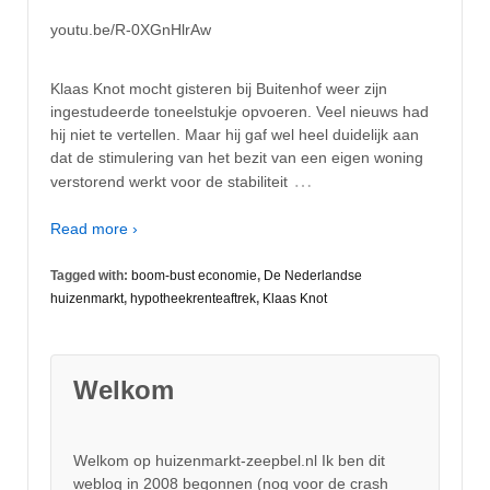
youtu.be/R-0XGnHlrAw
Klaas Knot mocht gisteren bij Buitenhof weer zijn
ingestudeerde toneelstukje opvoeren. Veel nieuws had
hij niet te vertellen. Maar hij gaf wel heel duidelijk aan
dat de stimulering van het bezit van een eigen woning
…
verstorend werkt voor de stabiliteit
Read more ›
Tagged with:
boom-bust economie
,
De Nederlandse
huizenmarkt
,
hypotheekrenteaftrek
,
Klaas Knot
Welkom
Welkom op huizenmarkt-zeepbel.nl Ik ben dit
weblog in 2008 begonnen (nog voor de crash