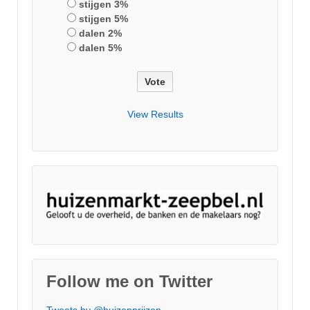
stijgen 3%
stijgen 5%
dalen 2%
dalen 5%
View Results
Follow me on Twitter
Tweets by @huizenprijzen