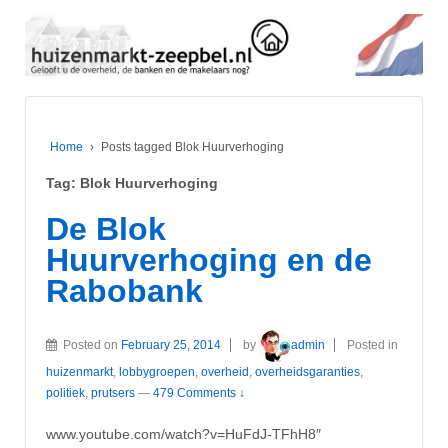
Home
›
Posts tagged Blok Huurverhoging
Tag:
Blok Huurverhoging
De Blok
Huurverhoging en de
Rabobank
Posted on
February 25, 2014
by
admin
Posted in
huizenmarkt
,
lobbygroepen
,
overheid
,
overheidsgaranties
,
politiek
,
prutsers
—
479 Comments ↓
www.youtube.com/watch?v=HuFdJ-TFhH8″