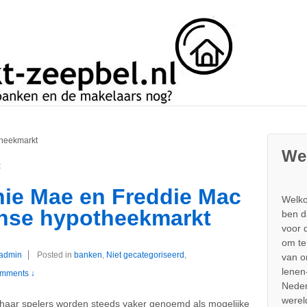
theekmarkt
We
t
nie Mae en Freddie Mac
Welko
anse hypotheekmarkt
ben d
voor 
om te
admin
Posted in
banken
,
Niet gecategoriseerd
,
van 
lenen
mments ↓
Neder
werel
aar spelers worden steeds vaker genoemd als mogelijke