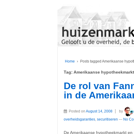
Home
›
Posts tagged Amerikaanse hypo
Tag:
Amerikaanse hypotheekmark
De rol van Fan
in de Amerika
Posted on
August 14, 2008
by
overheidsgaranties
,
securitiseren
—
No Co
De Amerikaanse hypotheekmarkt en h