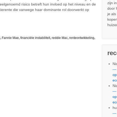
zijn i
n veelgenoemd risico betreft hun invloed op het niveau en de
door
gatierente die vanwege haar dominante rol doorwerkt op
je al
kopen
huize
t
,
Fannie Mae
,
financiële instabiliteit
,
reddie Mac
,
renteontwikkeling
,
re
Ni
— 
op
ec
Ni
— 
op
ec
hu
— 