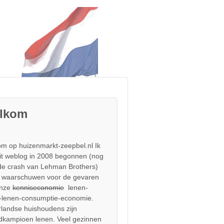
lkom
m op huizenmarkt-zeepbel.nl Ik
it weblog in 2008 begonnen (nog
de crash van Lehman Brothers)
 waarschuwen voor de gevaren
onze
kenniseconomie
lenen-
-lenen-consumptie-economie.
landse huishoudens zijn
dkampioen lenen. Veel gezinnen