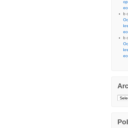
op
ec
b
Oo
kr
ec
b
Oo
kr
ec
Ar
Arch
Pol