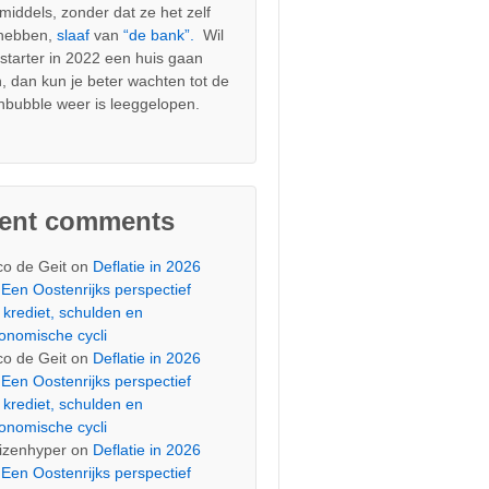
nmiddels, zonder dat ze het zelf
 hebben,
slaaf
van
“de bank”.
Wil
s starter in 2022 een huis gaan
, dan kun je beter wachten tot de
nbubble weer is leeggelopen.
cent comments
co de Geit
on
Deflatie in 2026
Een Oostenrijks perspectief
 krediet, schulden en
onomische cycli
co de Geit
on
Deflatie in 2026
Een Oostenrijks perspectief
 krediet, schulden en
onomische cycli
izenhyper
on
Deflatie in 2026
Een Oostenrijks perspectief