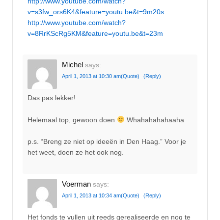
http://www.youtube.com/watch?
v=s3fw_ors6K4&feature=youtu.be&t=9m20s
http://www.youtube.com/watch?
v=8RrKScRg5KM&feature=youtu.be&t=23m
Michel
says:
April 1, 2013 at 10:30 am
(Quote)
(Reply)
Das pas lekker!
Helemaal top, gewoon doen
Whahahahahaaha
p.s. “Breng ze niet op ideeën in Den Haag.” Voor je
het weet, doen ze het ook nog.
Voerman
says:
April 1, 2013 at 10:34 am
(Quote)
(Reply)
Het fonds te vullen uit reeds gerealiseerde en nog te