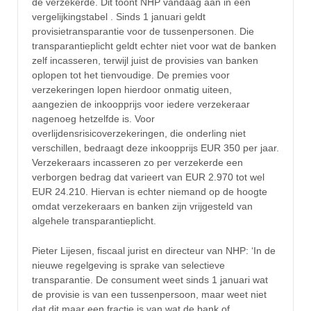
de verzekerde. Dit toont NHP vandaag aan in een
vergelijkingstabel . Sinds 1 januari geldt
provisietransparantie voor de tussenpersonen. Die
transparantieplicht geldt echter niet voor wat de banken
zelf incasseren, terwijl juist de provisies van banken
oplopen tot het tienvoudige. De premies voor
verzekeringen lopen hierdoor onmatig uiteen,
aangezien de inkoopprijs voor iedere verzekeraar
nagenoeg hetzelfde is. Voor
overlijdensrisicoverzekeringen, die onderling niet
verschillen, bedraagt deze inkoopprijs EUR 350 per jaar.
Verzekeraars incasseren zo per verzekerde een
verborgen bedrag dat varieert van EUR 2.970 tot wel
EUR 24.210. Hiervan is echter niemand op de hoogte
omdat verzekeraars en banken zijn vrijgesteld van
algehele transparantieplicht.
Pieter Lijesen, fiscaal jurist en directeur van NHP: ‘In de
nieuwe regelgeving is sprake van selectieve
transparantie. De consument weet sinds 1 januari wat
de provisie is van een tussenpersoon, maar weet niet
dat dit maar een fractie is van wat de bank of