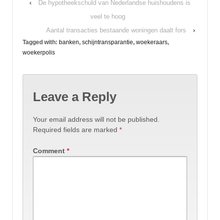
‹
De hypotheekschuld van Nederlandse huishoudens is
veel te hoog
Aantal transacties bestaande woningen daalt fors
›
Tagged with:
banken
,
schijntransparantie
,
woekeraars
,
woekerpolis
Leave a Reply
Your email address will not be published.
Required fields are marked
*
Comment
*