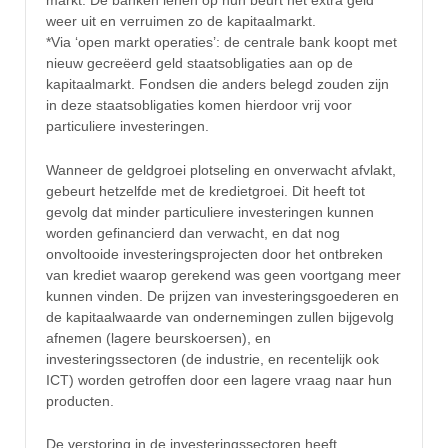
markt. De banken lenen op hun beurt het extra geld
weer uit en verruimen zo de kapitaalmarkt.
*Via ‘open markt operaties’: de centrale bank koopt met
nieuw gecreëerd geld staatsobligaties aan op de
kapitaalmarkt. Fondsen die anders belegd zouden zijn
in deze staatsobligaties komen hierdoor vrij voor
particuliere investeringen.
Wanneer de geldgroei plotseling en onverwacht afvlakt,
gebeurt hetzelfde met de kredietgroei. Dit heeft tot
gevolg dat minder particuliere investeringen kunnen
worden gefinancierd dan verwacht, en dat nog
onvoltooide investeringsprojecten door het ontbreken
van krediet waarop gerekend was geen voortgang meer
kunnen vinden. De prijzen van investeringsgoederen en
de kapitaalwaarde van ondernemingen zullen bijgevolg
afnemen (lagere beurskoersen), en
investeringssectoren (de industrie, en recentelijk ook
ICT) worden getroffen door een lagere vraag naar hun
producten.
De verstoring in de investeringssectoren heeft