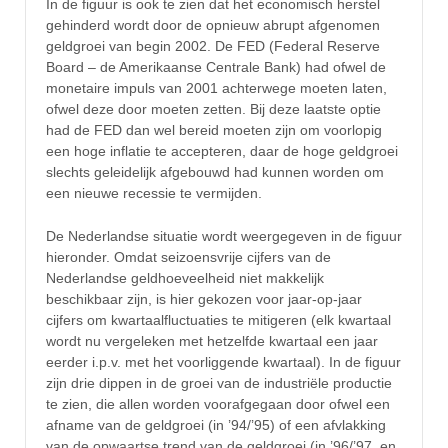
In de figuur is ook te zien dat het economisch herstel
gehinderd wordt door de opnieuw abrupt afgenomen
geldgroei van begin 2002. De FED (Federal Reserve
Board – de Amerikaanse Centrale Bank) had ofwel de
monetaire impuls van 2001 achterwege moeten laten,
ofwel deze door moeten zetten. Bij deze laatste optie
had de FED dan wel bereid moeten zijn om voorlopig
een hoge inflatie te accepteren, daar de hoge geldgroei
slechts geleidelijk afgebouwd had kunnen worden om
een nieuwe recessie te vermijden.
De Nederlandse situatie wordt weergegeven in de figuur
hieronder. Omdat seizoensvrije cijfers van de
Nederlandse geldhoeveelheid niet makkelijk
beschikbaar zijn, is hier gekozen voor jaar-op-jaar
cijfers om kwartaalfluctuaties te mitigeren (elk kwartaal
wordt nu vergeleken met hetzelfde kwartaal een jaar
eerder i.p.v. met het voorliggende kwartaal). In de figuur
zijn drie dippen in de groei van de industriële productie
te zien, die allen worden voorafgegaan door ofwel een
afname van de geldgroei (in ’94/’95) of een afvlakking
van de opwaartse trend van de geldgroei (in ’96/’97, en