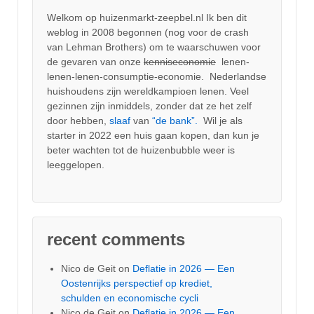
Welkom op huizenmarkt-zeepbel.nl Ik ben dit
weblog in 2008 begonnen (nog voor de crash
van Lehman Brothers) om te waarschuwen voor
de gevaren van onze
kenniseconomie
lenen-
lenen-lenen-consumptie-economie. Nederlandse
huishoudens zijn wereldkampioen lenen. Veel
gezinnen zijn inmiddels, zonder dat ze het zelf
door hebben,
slaaf
van
“de bank”.
Wil je als
starter in 2022 een huis gaan kopen, dan kun je
beter wachten tot de huizenbubble weer is
leeggelopen.
recent comments
Nico de Geit
on
Deflatie in 2026 — Een
Oostenrijks perspectief op krediet,
schulden en economische cycli
Nico de Geit
on
Deflatie in 2026 — Een