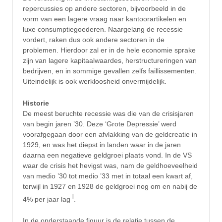
repercussies op andere sectoren, bijvoorbeeld in de
vorm van een lagere vraag naar kantoorartikelen en
luxe consumptiegoederen. Naargelang de recessie
vordert, raken dus ook andere sectoren in de
problemen. Hierdoor zal er in de hele economie sprake
zijn van lagere kapitaalwaardes, herstructureringen van
bedrijven, en in sommige gevallen zelfs faillissementen.
Uiteindelijk is ook werkloosheid onvermijdelijk.
Historie
De meest beruchte recessie was die van de crisisjaren
van begin jaren ’30. Deze ‘Grote Depressie’ werd
voorafgegaan door een afvlakking van de geldcreatie in
1929, en was het diepst in landen waar in de jaren
daarna een negatieve geldgroei plaats vond. In de VS
waar de crisis het hevigst was, nam de geldhoeveelheid
van medio ’30 tot medio ’33 met in totaal een kwart af,
terwijl in 1927 en 1928 de geldgroei nog om en nabij de
i
4% per jaar lag
.
In de onderstaande figuur is de relatie tussen de