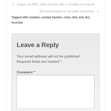
‹
Aegon en ABP zitten tot hun nek in Freddie en Fannie
De huizenmarkt en de reële economie
›
Tagged with:
banken
,
centale banken
,
crisis
,
dnb
,
ecb
,
fed
,
recessie
Leave a Reply
Your email address will not be published.
Required fields are marked
*
Comment
*