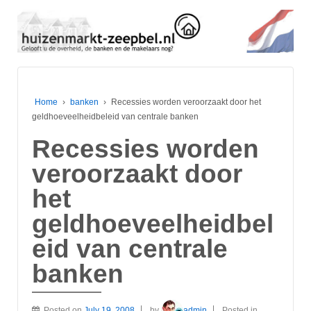
Home
›
banken
›
Recessies worden veroorzaakt door het
geldhoeveelheidbeleid van centrale banken
Recessies worden
veroorzaakt door
het
geldhoeveelheidbel
eid van centrale
banken
Posted on
July 19, 2008
by
admin
Posted in