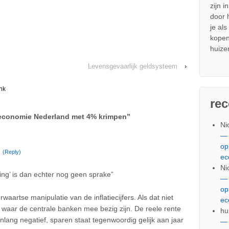
zijn i
door
je al
kopen
huize
Levensgevaarlijk geldsysteem
›
nk
re
economie Nederland met 4% krimpen
”
Ni
— 
op
(Reply)
ec
Ni
ming’ is dan echter nog geen sprake”
— 
op
aartse manipulatie van de inflatiecijfers. Als dat niet
ec
 waar de centrale banken mee bezig zijn. De reele rente
hu
arenlang negatief, sparen staat tegenwoordig gelijk aan jaar
— 