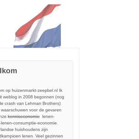
lkom
m op huizenmarkt-zeepbel.nl Ik
it weblog in 2008 begonnen (nog
de crash van Lehman Brothers)
 waarschuwen voor de gevaren
onze
kenniseconomie
lenen-
-lenen-consumptie-economie.
landse huishoudens zijn
dkampioen lenen. Veel gezinnen