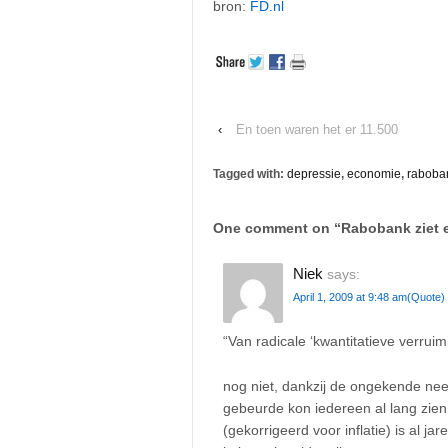
bron:
FD.nl
‹
En toen waren het er 11.500
Tagged with:
depressie
,
economie
,
raboba
One comment on “
Rabobank ziet 
Niek
says:
April 1, 2009 at 9:48 am
(Quote)
“Van radicale ‘kwantitatieve verrui
nog niet, dankzij de ongekende neerw
gebeurde kon iedereen al lang zien
(gekorrigeerd voor inflatie) is al j