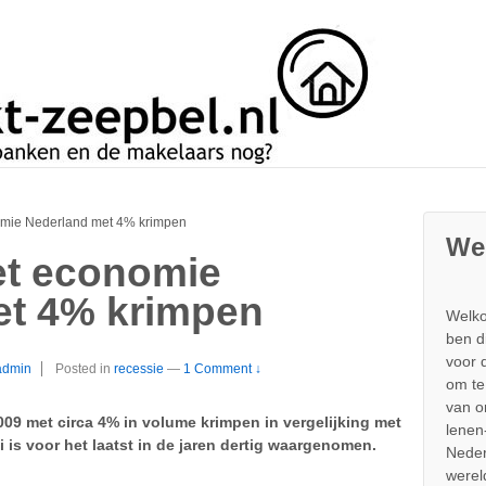
omie Nederland met 4% krimpen
We
et economie
et 4% krimpen
Welko
ben d
voor 
admin
Posted in
recessie
—
1 Comment ↓
om te
van 
09 met circa 4% in volume krimpen in vergelijking met
lenen
i is voor het laatst in de jaren dertig waargenomen.
Neder
werel