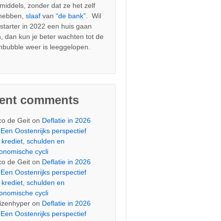
nmiddels, zonder dat ze het zelf
 hebben,
slaaf
van
“de bank”.
Wil
s starter in 2022 een huis gaan
, dan kun je beter wachten tot de
nbubble weer is leeggelopen.
cent comments
co de Geit
on
Deflatie in 2026
Een Oostenrijks perspectief
 krediet, schulden en
onomische cycli
co de Geit
on
Deflatie in 2026
Een Oostenrijks perspectief
 krediet, schulden en
onomische cycli
izenhyper
on
Deflatie in 2026
Een Oostenrijks perspectief