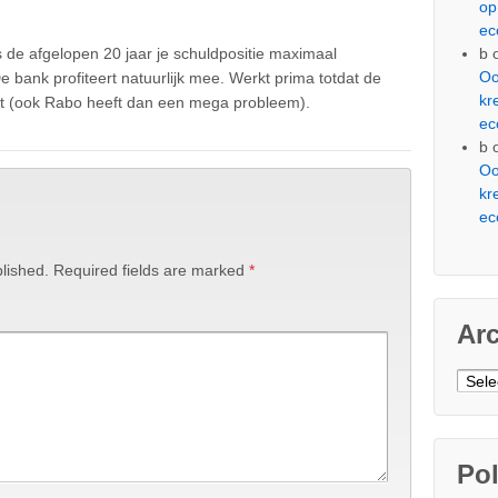
op
ec
b
 de afgelopen 20 jaar je schuldpositie maximaal
Oo
De bank profiteert natuurlijk mee. Werkt prima totdat de
kr
t (ook Rabo heeft dan een mega probleem).
ec
b
Oo
kr
ec
lished.
Required fields are marked
*
Ar
Arch
Pol