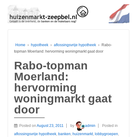
Home
›
hypotheek
›
aflossingsvrije hypotheek
›
Rabo-
topman Moerland: hervorming woningmarkt gaat door
Rabo-topman
Moerland:
hervorming
woningmarkt gaat
door
Posted on
August 23, 2011
by
admin
Posted in
aflossingsvrije hypotheek
,
banken
,
huizenmarkt
,
lobbygroepen
,