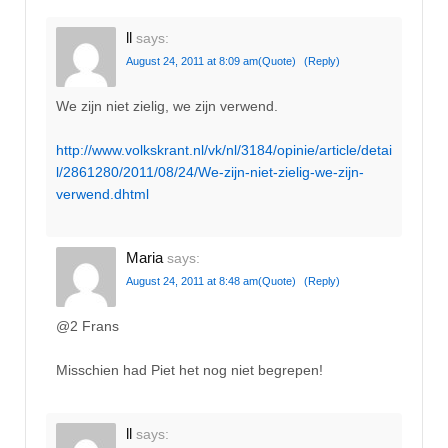
ll
says:
August 24, 2011 at 8:09 am
(Quote)
(Reply)
We zijn niet zielig, we zijn verwend.
http://www.volkskrant.nl/vk/nl/3184/opinie/article/detai
l/2861280/2011/08/24/We-zijn-niet-zielig-we-zijn-
verwend.dhtml
Maria
says:
August 24, 2011 at 8:48 am
(Quote)
(Reply)
@2 Frans
Misschien had Piet het nog niet begrepen!
ll
says: