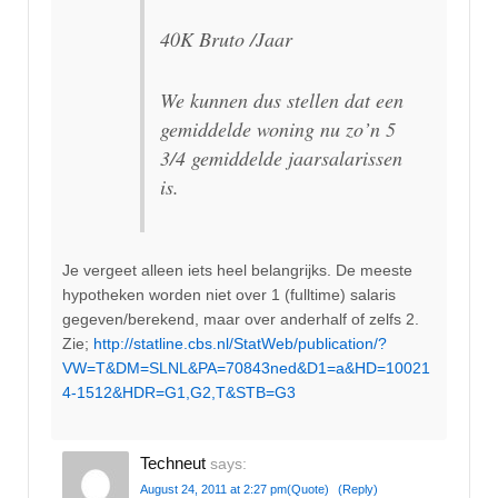
40K Bruto /Jaar
We kunnen dus stellen dat een
gemiddelde woning nu zo’n 5
3/4 gemiddelde jaarsalarissen
is.
Je vergeet alleen iets heel belangrijks. De meeste
hypotheken worden niet over 1 (fulltime) salaris
gegeven/berekend, maar over anderhalf of zelfs 2.
Zie;
http://statline.cbs.nl/StatWeb/publication/?
VW=T&DM=SLNL&PA=70843ned&D1=a&HD=10021
4-1512&HDR=G1,G2,T&STB=G3
Techneut
says:
August 24, 2011 at 2:27 pm
(Quote)
(Reply)