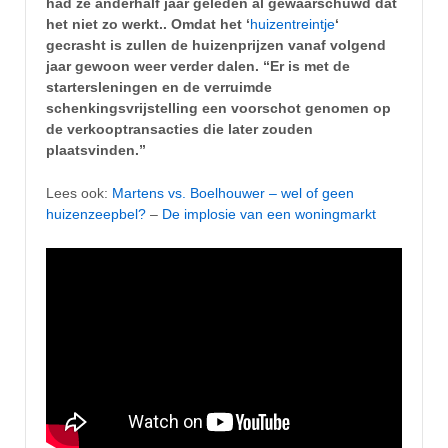
had ze anderhalf jaar geleden al gewaarschuwd dat
het niet zo werkt.. Omdat het ‘
huizentreintje
‘
gecrasht is zullen de huizenprijzen vanaf volgend
jaar gewoon weer verder dalen. “Er is met de
startersleningen en de verruimde
schenkingsvrijstelling een voorschot genomen op
de verkooptransacties die later zouden
plaatsvinden.”
Lees ook:
Martens vs. Boelhouwer – wel of geen
huizenzeepbel?
–
De implosie van een woningmarkt