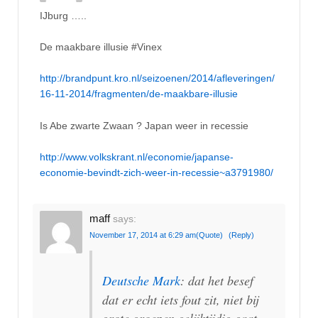
IJburg …..
De maakbare illusie #Vinex
http://brandpunt.kro.nl/seizoenen/2014/afleveringen/
16-11-2014/fragmenten/de-maakbare-illusie
Is Abe zwarte Zwaan ? Japan weer in recessie
http://www.volkskrant.nl/economie/japanse-
economie-bevindt-zich-weer-in-recessie~a3791980/
maff
says:
November 17, 2014 at 6:29 am
(Quote)
(Reply)
Deutsche Mark
: dat het besef
dat er echt iets fout zit, niet bij
grote groepen gelijktijdig gaat