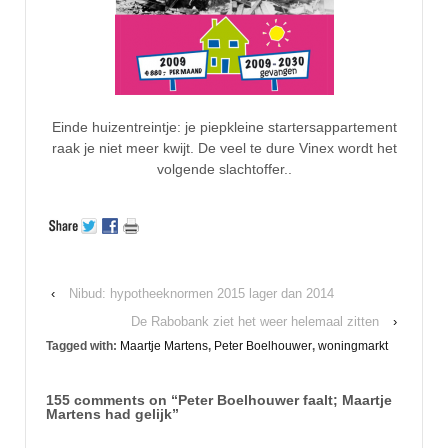
Einde huizentreintje: je piepkleine startersappartement
raak je niet meer kwijt. De veel te dure Vinex wordt het
volgende slachtoffer..
‹
Nibud: hypotheeknormen 2015 lager dan 2014
De Rabobank ziet het weer helemaal zitten
›
Tagged with:
Maartje Martens
,
Peter Boelhouwer
,
woningmarkt
155 comments on “
Peter Boelhouwer faalt; Maartje
Martens had gelijk
”