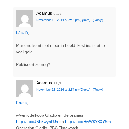
Adamus
says:
November 16, 2014 at 2:48 pm
(Quote)
(Reply)
László
,
Martens komt niet meer in beeld: kost instituut te
veel geld.
Publiceert ze nog?
Adamus
says:
November 16, 2014 at 2:54 pm
(Quote)
(Reply)
Frans
,
@wmiddelkoop Gladio en de oranjes:
http://t.co/JNb5wynRJa
en
http://t.co/HwW8Y80YSm
Operation Gladio, BBC Timewatch