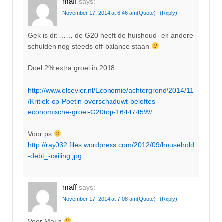
maff
says:
November 17, 2014 at 6:46 am
(Quote)
(Reply)
Gek is dit …… de G20 heeft de huishoud- en andere
schulden nog steeds off-balance staan
Doel 2% extra groei in 2018 …..
http://www.elsevier.nl/Economie/achtergrond/2014/11
/Kritiek-op-Poetin-overschaduwt-beloftes-
economische-groei-G20top-1644745W/
Voor ps
http://ray032.files.wordpress.com/2012/09/household
-debt_-ceiling.jpg
maff
says:
November 17, 2014 at 7:08 am
(Quote)
(Reply)
Voor Maria