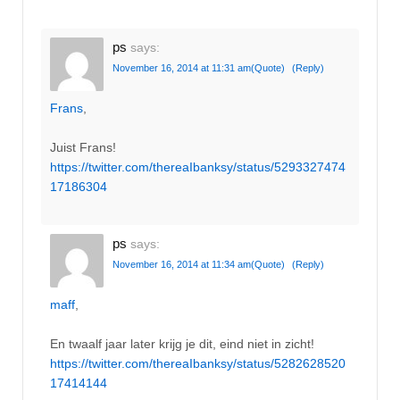
ps
says:
November 16, 2014 at 11:31 am
(Quote)
(Reply)
Frans
,
Juist Frans!
https://twitter.com/thereaIbanksy/status/5293327474
17186304
ps
says:
November 16, 2014 at 11:34 am
(Quote)
(Reply)
maff
,
En twaalf jaar later krijg je dit, eind niet in zicht!
https://twitter.com/thereaIbanksy/status/5282628520
17414144