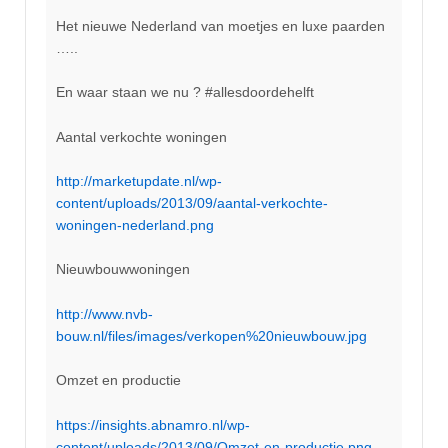
Het nieuwe Nederland van moetjes en luxe paarden
…..
En waar staan we nu ? #allesdoordehelft
Aantal verkochte woningen
http://marketupdate.nl/wp-
content/uploads/2013/09/aantal-verkochte-
woningen-nederland.png
Nieuwbouwwoningen
http://www.nvb-
bouw.nl/files/images/verkopen%20nieuwbouw.jpg
Omzet en productie
https://insights.abnamro.nl/wp-
content/uploads/2013/09/Omzet-en-productie.png