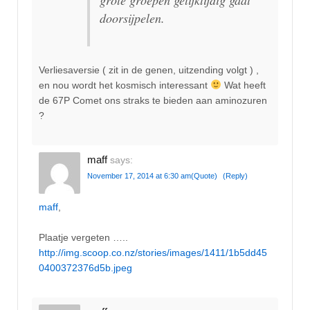
doorsijpelen.
Verliesaversie ( zit in de genen, uitzending volgt ) ,
en nou wordt het kosmisch interessant
Wat heeft
de 67P Comet ons straks te bieden aan aminozuren
?
maff
says:
November 17, 2014 at 6:30 am
(Quote)
(Reply)
maff
,
Plaatje vergeten …..
http://img.scoop.co.nz/stories/images/1411/1b5dd45
0400372376d5b.jpeg