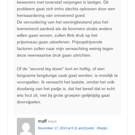
bewoners met toverstaf verjongen is lastiger. Dit
probleem gaat zich imho slechts oplossen door een
herwaardering van onroerend goed.
De veroudering van het woningbestand plus het
toenemend aanbod als de boomers straks anders
willen gaan wonen, zullen flink druk op het
prijsniveau gaan uitoefenen. Prijsopdrijvende
factoren zullen naar mijn verwachting weinig tegen
deze neerwaartse druk gaan uitrichten.
Of de “second leg down” kort en heftig, of een
langzame langdurige zaak gaat worden, is moeilijk te
voorspellen. Ik verwacht het laatste, omdat het volk
dusdanig van het padje is, dat het besef dat er echt
iets fout zit, niet bij grote groepen gelijktijdig gaat
doorsijpelen.
maff
says:
November 17, 2014 at 6:11 am
(Quote)
(Reply)