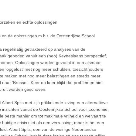
oorzaken en echte oplossingen
is en de oplossingen m.b.t. de Oostenrijkse School
a regelmatig getrakteerd op analyses van de
aak geboden vanuit een (neo) Keynesiaans perspectief,
onomen. Oplossingen worden gezocht in een alsmaar
en ‘opgelost’ met nog meer schulden, toezichthouders
en te maken met nog meer belastingen en steeds meer
ar ‘Brussel’. Keer op keer blijkt dat problemen niet
oruit worden geschoven.
t Albert Spits met zijn prikkelende lezing een alternatieve
p inzichten vanuit de Oostenrijkse School voor Economie.
 de beste manier om tot maximale vrijheid en welvaart te
huidige crisis niet als een verrassing, maar is het een
leid. Albert Spits, een van de weinige Nederlandse