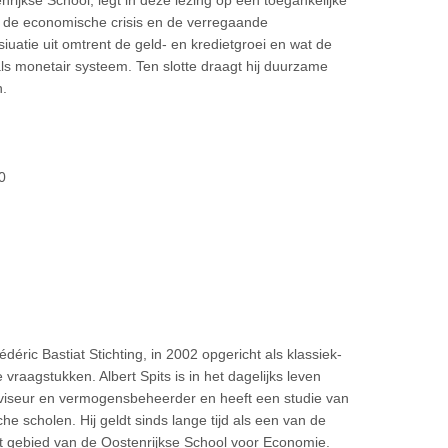
rijkse School, legt in deze lezing op een toegankelijke
n de economische crisis en de verregaande
siuatie uit omtrent de geld- en kredietgroei en wat de
ls monetair systeem. Ten slotte draagt hij duurzame
n.
0
édéric Bastiat Stichting, in 2002 opgericht als klassiek-
vraagstukken. Albert Spits is in het dagelijks leven
dviseur en vermogensbeheerder en heeft een studie van
e scholen. Hij geldt sinds lange tijd als een van de
t gebied van de Oostenrijkse School voor Economie.