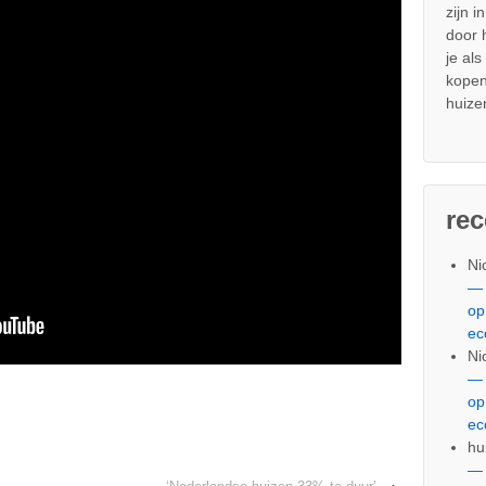
zijn i
door
je al
kopen
huize
re
Ni
— 
op
ec
Ni
— 
op
ec
hu
— 