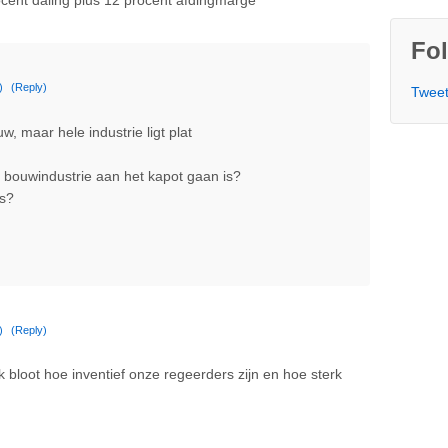
cent daling plus 12 procent afdingmarge
Fol
)
(Reply)
Tweet
, maar hele industrie ligt plat
bouwindustrie aan het kapot gaan is?
ts?
)
(Reply)
k bloot hoe inventief onze regeerders zijn en hoe sterk