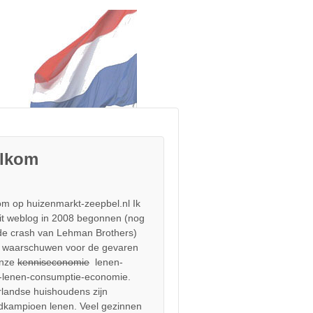
lkom
m op huizenmarkt-zeepbel.nl Ik
it weblog in 2008 begonnen (nog
de crash van Lehman Brothers)
 waarschuwen voor de gevaren
onze
kenniseconomie
lenen-
-lenen-consumptie-economie.
landse huishoudens zijn
dkampioen lenen. Veel gezinnen