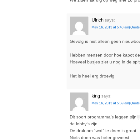
We zitten aardig op weg met 18 pro
Ulrich
says:
May 16, 2013 at 5:40 am
(Quote
Gevolg is niet alleen geen nieuwbouw
Hebben mensen door hoe kapot de 
Hoeveel busjes ziet u nog in de spi
Het is heel erg droevig
king
says:
May 16, 2013 at 5:59 am
(Quote
Dit soort programma’s leggen pijnlij
de lobby’s zijn.
De druk om “wat” te doen is groot.
Niets doen was beter geweest.