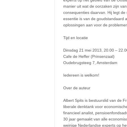
experts op het gebied van de Oosten
manier uit wat de oorzaken zijn va
consequenties daarvan. Hij legt de 
essentie is van de goudstandaard a
oplossingen aan voor de probleme
Tijd en locatie
Dinsdag 21 mei 2013, 20.00 – 22.0
Cafe de Heffer (Prinsenzaal)
Oudebrugsteeg 7, Amsterdam
Iedereen is welkom!
Over de auteur
Albert Spits is bestuurslid van de Fr
liberale denktank voor economische 
financieel analist, pensioenfondsa
30 jaar gemaakt van alle economisch
weinige Nederlandse experts op he