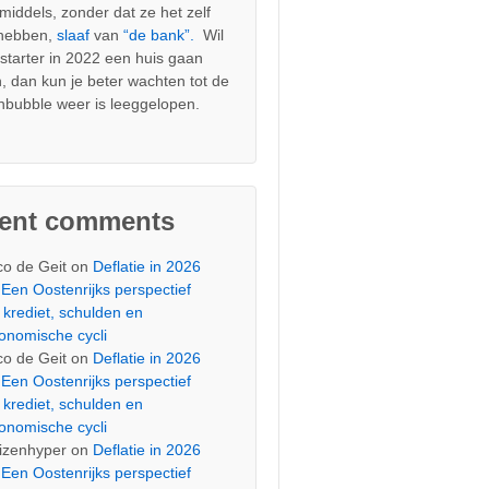
nmiddels, zonder dat ze het zelf
 hebben,
slaaf
van
“de bank”.
Wil
s starter in 2022 een huis gaan
, dan kun je beter wachten tot de
nbubble weer is leeggelopen.
cent comments
co de Geit
on
Deflatie in 2026
Een Oostenrijks perspectief
 krediet, schulden en
onomische cycli
co de Geit
on
Deflatie in 2026
Een Oostenrijks perspectief
 krediet, schulden en
onomische cycli
izenhyper
on
Deflatie in 2026
Een Oostenrijks perspectief