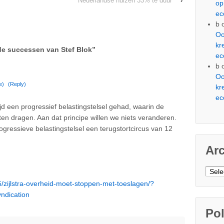
‘Nederlandse huizen 33% te duur’
›
op
ec
b
Oo
kr
de successen van Stef Blok
”
ec
b
Oo
e)
(Reply)
kr
ec
tijd een progressief belastingstelsel gehad, waarin de
en dragen. Aan dat principe willen we niets veranderen.
ressieve belastingstelsel een terugstortcircus van 12
Ar
Arch
5/zijlstra-overheid-moet-stoppen-met-toeslagen/?
ndication
Pol