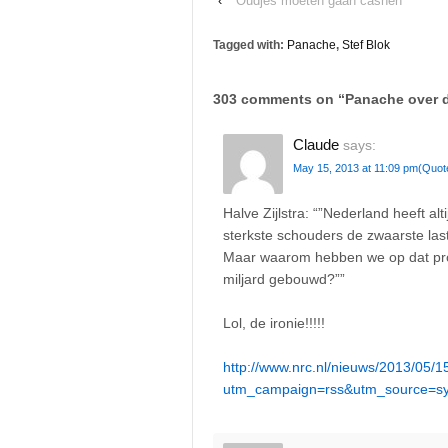
‹
Oudjes moeten gaan cashen
Tagged with:
Panache
,
Stef Blok
303 comments on “
Panache over 
Claude
says:
May 15, 2013 at 11:09 pm
(Quot
Halve Zijlstra: “”Nederland heeft al
sterkste schouders de zwaarste last
Maar waarom hebben we op dat prog
miljard gebouwd?””
Lol, de ironie!!!!!
http://www.nrc.nl/nieuws/2013/05/1
utm_campaign=rss&utm_source=sy