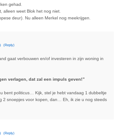
nken gehad.
et, alleen weet Blok het nog niet.
opese deur). Nu alleen Merkel nog meekrijgen.
)
(Reply)
and gaat verbouwen en/of investeren in zijn woning in
n verlagen, dat zal een impuls geven!”
u bent politicus… Kijk, stel je hebt vandaag 1 dubbeltje
ag 2 snoepjes voor kopen, dan… Eh, ik zie u nog steeds
)
(Reply)