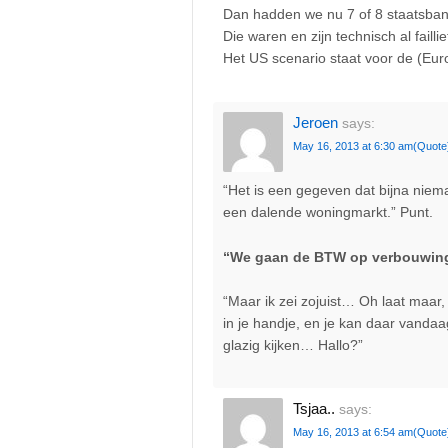
Dan hadden we nu 7 of 8 staatsba
Die waren en zijn technisch al failli
Het US scenario staat voor de (Eur
Jeroen
says:
May 16, 2013 at 6:30 am
(Quote
“Het is een gegeven dat bijna niem
een dalende woningmarkt.” Punt.
“We gaan de BTW op verbouwinge
“Maar ik zei zojuist… Oh laat maar, 
in je handje, en je kan daar vanda
glazig kijken… Hallo?”
Tsjaa..
says:
May 16, 2013 at 6:54 am
(Quote