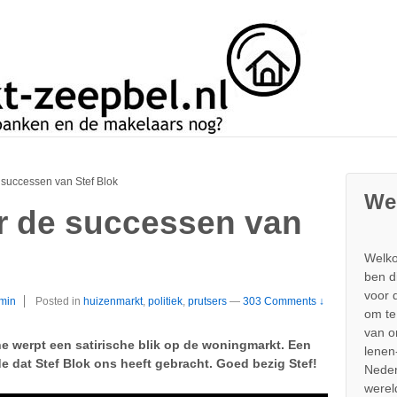
successen van Stef Blok
We
r de successen van
Welko
ben d
voor 
min
Posted in
huizenmarkt
,
politiek
,
prutsers
—
303 Comments ↓
om te
van 
 werpt een satirische blik op de woningmarkt. Een
lenen
 dat Stef Blok ons heeft gebracht. Goed bezig Stef!
Neder
werel