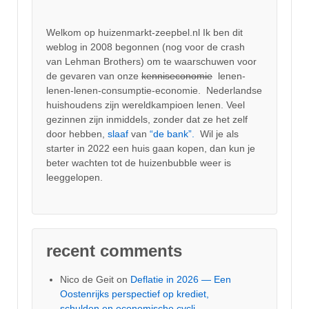
Welkom op huizenmarkt-zeepbel.nl Ik ben dit
weblog in 2008 begonnen (nog voor de crash
van Lehman Brothers) om te waarschuwen voor
de gevaren van onze
kenniseconomie
lenen-
lenen-lenen-consumptie-economie. Nederlandse
huishoudens zijn wereldkampioen lenen. Veel
gezinnen zijn inmiddels, zonder dat ze het zelf
door hebben,
slaaf
van
“de bank”.
Wil je als
starter in 2022 een huis gaan kopen, dan kun je
beter wachten tot de huizenbubble weer is
leeggelopen.
recent comments
Nico de Geit
on
Deflatie in 2026 — Een
Oostenrijks perspectief op krediet,
schulden en economische cycli