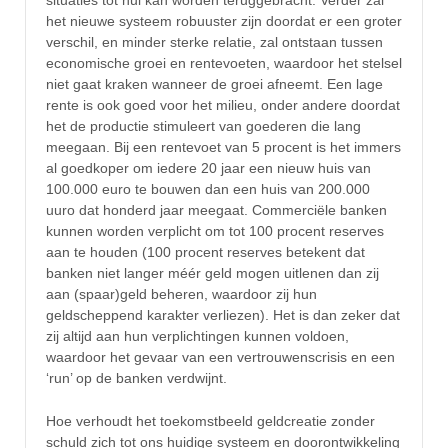
het nieuwe systeem robuuster zijn doordat er een groter
verschil, en minder sterke relatie, zal ontstaan tussen
economische groei en rentevoeten, waardoor het stelsel
niet gaat kraken wanneer de groei afneemt. Een lage
rente is ook goed voor het milieu, onder andere doordat
het de productie stimuleert van goederen die lang
meegaan. Bij een rentevoet van 5 procent is het immers
al goedkoper om iedere 20 jaar een nieuw huis van
100.000 euro te bouwen dan een huis van 200.000
uuro dat honderd jaar meegaat. Commerciële banken
kunnen worden verplicht om tot 100 procent reserves
aan te houden (100 procent reserves betekent dat
banken niet langer méér geld mogen uitlenen dan zij
aan (spaar)geld beheren, waardoor zij hun
geldscheppend karakter verliezen). Het is dan zeker dat
zij altijd aan hun verplichtingen kunnen voldoen,
waardoor het gevaar van een vertrouwenscrisis en een
‘run’ op de banken verdwijnt.
Hoe verhoudt het toekomstbeeld geldcreatie zonder
schuld zich tot ons huidige systeem en doorontwikkeling