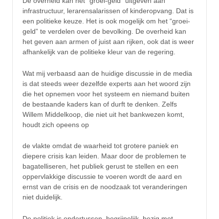
De overheid kan het “groei-geld” uitgeven aan
infrastructuur, lerarensalarissen of kinderopvang. Dat is
een politieke keuze. Het is ook mogelijk om het “groei-
geld” te verdelen over de bevolking. De overheid kan
het geven aan armen of juist aan rijken, ook dat is weer
afhankelijk van de politieke kleur van de regering.
Wat mij verbaasd aan de huidige discussie in de media
is dat steeds weer dezelfde experts aan het woord zijn
die het opnemen voor het systeem en niemand buiten
de bestaande kaders kan of durft te denken. Zelfs
Willem Middelkoop, die niet uit het bankwezen komt,
houdt zich opeens op
de vlakte omdat de waarheid tot grotere paniek en
diepere crisis kan leiden. Maar door de problemen te
bagatelliseren, het publiek gerust te stellen en een
oppervlakkige discussie te voeren wordt de aard en
ernst van de crisis en de noodzaak tot veranderingen
niet duidelijk.
De politiek is ondertussen, begrijpelijk, bezig met