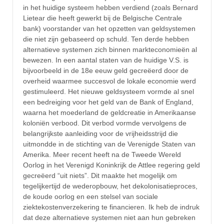
in het huidige systeem hebben verdiend (zoals Bernard
Lietear die heeft gewerkt bij de Belgische Centrale
bank) voorstander van het opzetten van geldsystemen
die niet zijn gebaseerd op schuld. Ten derde hebben
alternatieve systemen zich binnen markteconomieën al
bewezen. In een aantal staten van de huidige V.S. is
bijvoorbeeld in de 18e eeuw geld gecreëerd door de
overheid waarmee succesvol de lokale economie werd
gestimuleerd. Het nieuwe geldsysteem vormde al snel
een bedreiging voor het geld van de Bank of England,
waarna het moederland de geldcreatie in Amerikaanse
koloniën verbood. Dit verbod vormde vervolgens de
belangrijkste aanleiding voor de vrijheidsstrijd die
uitmondde in de stichting van de Verenigde Staten van
Amerika. Meer recent heeft na de Tweede Wereld
Oorlog in het Verenigd Koninkrijk de Attlee regering geld
gecreëerd “uit niets”. Dit maakte het mogelijk om
tegelijkertijd de wederopbouw, het dekolonisatieproces,
de koude oorlog en een stelsel van sociale
ziektekostenverzekering te financieren. Ik heb de indruk
dat deze alternatieve systemen niet aan hun gebreken