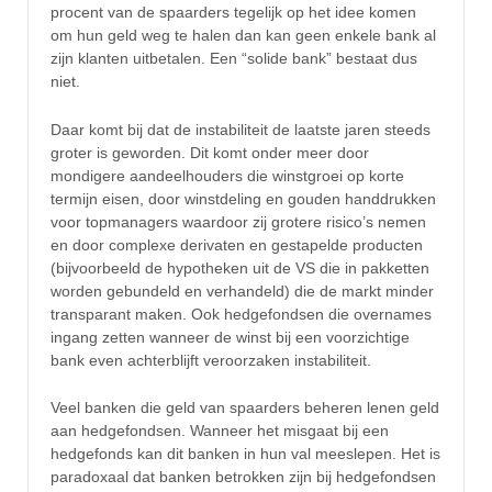
procent van de spaarders tegelijk op het idee komen
om hun geld weg te halen dan kan geen enkele bank al
zijn klanten uitbetalen. Een “solide bank” bestaat dus
niet.
Daar komt bij dat de instabiliteit de laatste jaren steeds
groter is geworden. Dit komt onder meer door
mondigere aandeelhouders die winstgroei op korte
termijn eisen, door winstdeling en gouden handdrukken
voor topmanagers waardoor zij grotere risico’s nemen
en door complexe derivaten en gestapelde producten
(bijvoorbeeld de hypotheken uit de VS die in pakketten
worden gebundeld en verhandeld) die de markt minder
transparant maken. Ook hedgefondsen die overnames
ingang zetten wanneer de winst bij een voorzichtige
bank even achterblijft veroorzaken instabiliteit.
Veel banken die geld van spaarders beheren lenen geld
aan hedgefondsen. Wanneer het misgaat bij een
hedgefonds kan dit banken in hun val meeslepen. Het is
paradoxaal dat banken betrokken zijn bij hedgefondsen