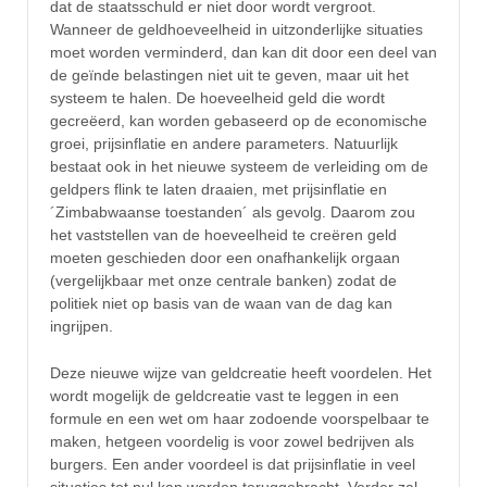
dat de staatsschuld er niet door wordt vergroot.
Wanneer de geldhoeveelheid in uitzonderlijke situaties
moet worden verminderd, dan kan dit door een deel van
de geïnde belastingen niet uit te geven, maar uit het
systeem te halen. De hoeveelheid geld die wordt
gecreëerd, kan worden gebaseerd op de economische
groei, prijsinflatie en andere parameters. Natuurlijk
bestaat ook in het nieuwe systeem de verleiding om de
geldpers flink te laten draaien, met prijsinflatie en
´Zimbabwaanse toestanden´ als gevolg. Daarom zou
het vaststellen van de hoeveelheid te creëren geld
moeten geschieden door een onafhankelijk orgaan
(vergelijkbaar met onze centrale banken) zodat de
politiek niet op basis van de waan van de dag kan
ingrijpen.
Deze nieuwe wijze van geldcreatie heeft voordelen. Het
wordt mogelijk de geldcreatie vast te leggen in een
formule en een wet om haar zodoende voorspelbaar te
maken, hetgeen voordelig is voor zowel bedrijven als
burgers. Een ander voordeel is dat prijsinflatie in veel
situaties tot nul kan worden teruggebracht. Verder zal