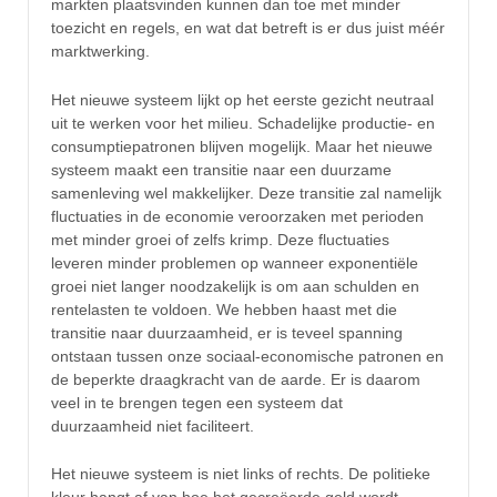
markten plaatsvinden kunnen dan toe met minder
toezicht en regels, en wat dat betreft is er dus juist méér
marktwerking.
Het nieuwe systeem lijkt op het eerste gezicht neutraal
uit te werken voor het milieu. Schadelijke productie- en
consumptiepatronen blijven mogelijk. Maar het nieuwe
systeem maakt een transitie naar een duurzame
samenleving wel makkelijker. Deze transitie zal namelijk
fluctuaties in de economie veroorzaken met perioden
met minder groei of zelfs krimp. Deze fluctuaties
leveren minder problemen op wanneer exponentiële
groei niet langer noodzakelijk is om aan schulden en
rentelasten te voldoen. We hebben haast met die
transitie naar duurzaamheid, er is teveel spanning
ontstaan tussen onze sociaal-economische patronen en
de beperkte draagkracht van de aarde. Er is daarom
veel in te brengen tegen een systeem dat
duurzaamheid niet faciliteert.
Het nieuwe systeem is niet links of rechts. De politieke
kleur hangt af van hoe het gecreëerde geld wordt