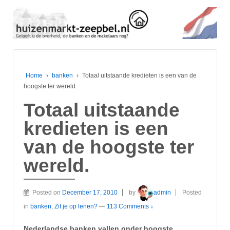
Home
›
banken
›
Totaal uitstaande kredieten is een van de
hoogste ter wereld.
Totaal uitstaande
kredieten is een
van de hoogste ter
wereld.
Posted on
December 17, 2010
by
admin
Posted
in
banken
,
Zit je op lenen?
—
113 Comments ↓
Nederlandse banken vallen onder hoogste