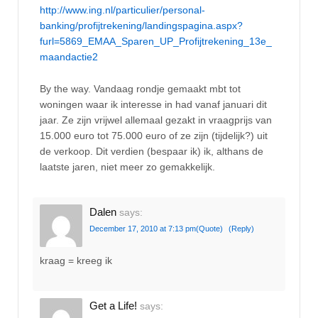
http://www.ing.nl/particulier/personal-
banking/profijtrekening/landingspagina.aspx?
furl=5869_EMAA_Sparen_UP_Profijtrekening_13e_
maandactie2
By the way. Vandaag rondje gemaakt mbt tot
woningen waar ik interesse in had vanaf januari dit
jaar. Ze zijn vrijwel allemaal gezakt in vraagprijs van
15.000 euro tot 75.000 euro of ze zijn (tijdelijk?) uit
de verkoop. Dit verdien (bespaar ik) ik, althans de
laatste jaren, niet meer zo gemakkelijk.
Dalen
says:
December 17, 2010 at 7:13 pm
(Quote)
(Reply)
kraag = kreeg ik
Get a Life!
says: