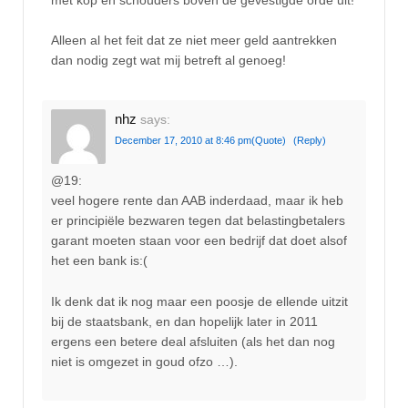
met kop en schouders boven de gevestigde orde uit!
Alleen al het feit dat ze niet meer geld aantrekken
dan nodig zegt wat mij betreft al genoeg!
nhz
says:
December 17, 2010 at 8:46 pm
(Quote)
(Reply)
@19:
veel hogere rente dan AAB inderdaad, maar ik heb
er principiële bezwaren tegen dat belastingbetalers
garant moeten staan voor een bedrijf dat doet alsof
het een bank is:(
Ik denk dat ik nog maar een poosje de ellende uitzit
bij de staatsbank, en dan hopelijk later in 2011
ergens een betere deal afsluiten (als het dan nog
niet is omgezet in goud ofzo …).