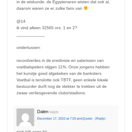
in de wiskunde; de Egyptenaren wisten dat ook al,
daarom waren ze er zulke fans van
@14:
ik vind alleen 32565 nrs. 1 en 2?
____________
ondertussen:
recordverlies in de eredivisie en salarissen van
voetbalspelers stijgen 11%. Onze jongens hebben
het kunstje goed afgekeken van de banksters.
Voetbal is tenslotte ook TBTF, geen enkele lokale
bestuurder durft nog de stekker te trekken uit de
zwaar verliesgevende clubs/stadions.
Dalen
says:
December 17, 2010 at 7:03 pm
(Quote)
(Reply)
niek kijk eens bij