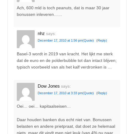
Ach, 600 mld is toch peanuts, dat is maar 30 jaar
bonussen inleveren……
nhz
says:
December 17, 2010 at 1:56 pm
(Quote)
(Reply)
Basel-3 wordt in 2019 van kracht. Het lijkt me sterk
dat de euro en de polderbubble tot dan intact blijven;
typisch voorbeeld van als het kalf verdronken is …
Dow Jones
says:
December 17, 2010 at 3:33 pm
(Quote)
(Reply)
Oei… oei… kapitaalseisen…
Daar houden banken dus echt niet van. Bonussen
belasten en andere prietpraat, dat doet ze helemaal
niets, maar dit vindt men niet leuk (van 4% nu naar