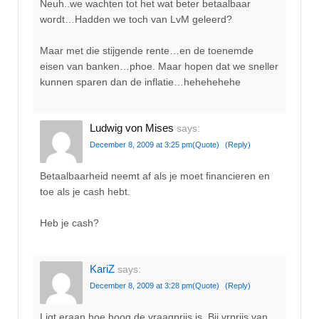
Neuh..we wachten tot het wat beter betaalbaar
wordt…Hadden we toch van LvM geleerd?
Maar met die stijgende rente…en de toenemde
eisen van banken…phoe. Maar hopen dat we sneller
kunnen sparen dan de inflatie…hehehehehe
Ludwig von Mises
says:
December 8, 2009 at 3:25 pm
(Quote)
(Reply)
Betaalbaarheid neemt af als je moet financieren en
toe als je cash hebt.
Heb je cash?
KariZ
says:
December 8, 2009 at 3:28 pm
(Quote)
(Reply)
Ligt eraan hoe hoog de vraagprijs is. Bij vrprijs van