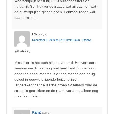
Waarschijnlijk heeft hij 2000 huizenbezitters en
natuurlijk Ger Hukker gevraagd wat zij dachten wat
de huizenprijzen gingen doen. Eenmaal raden wat
daar uitkomt…
Rik
says:
December 8, 2009 at 12:27 pm
(Quote)
(Reply)
@Patrick,
Misschien is het toch niet zo vreemd. Het verklaard
waarom we dit jaar nog niet heel hard zijn gedaald:
onder de consumenten is er nog steeds een heilig
geloof in eeuwig stijgende huizenprijzen.
Dit betekent dat de laatste groep twijfelaars over de
streep is getrokken en de markt vanaf nu alleen nog
maar kan dalen.
KariZ
says: