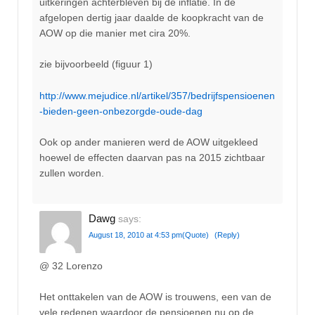
uitkeringen achterbleven bij de inflatie. In de
afgelopen dertig jaar daalde de koopkracht van de
AOW op die manier met cira 20%.
zie bijvoorbeeld (figuur 1)
http://www.mejudice.nl/artikel/357/bedrijfspensioenen
-bieden-geen-onbezorgde-oude-dag
Ook op ander manieren werd de AOW uitgekleed
hoewel de effecten daarvan pas na 2015 zichtbaar
zullen worden.
Dawg
says:
August 18, 2010 at 4:53 pm
(Quote)
(Reply)
@ 32 Lorenzo
Het onttakelen van de AOW is trouwens, een van de
vele redenen waardoor de pensioenen nu op de