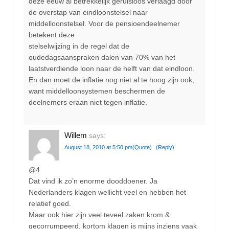
deze eeuw al betrekkelijk geruisloos verlaagd door
de overstap van eindloonstelsel naar
middelloonstelsel. Voor de pensioendeelnemer
betekent deze
stelselwijzing in de regel dat de
oudedagsaanspraken dalen van 70% van het
laatstverdiende loon naar de helft van dat eindloon.
En dan moet de inflatie nog niet al te hoog zijn ook,
want middelloonsystemen beschermen de
deelnemers eraan niet tegen inflatie.
Willem
says:
August 18, 2010 at 5:50 pm
(Quote)
(Reply)
@4
Dat vind ik zo’n enorme dooddoener. Ja
Nederlanders klagen wellicht veel en hebben het
relatief goed.
Maar ook hier zijn veel teveel zaken krom &
gecorrumpeerd, kortom klagen is mijns inziens vaak