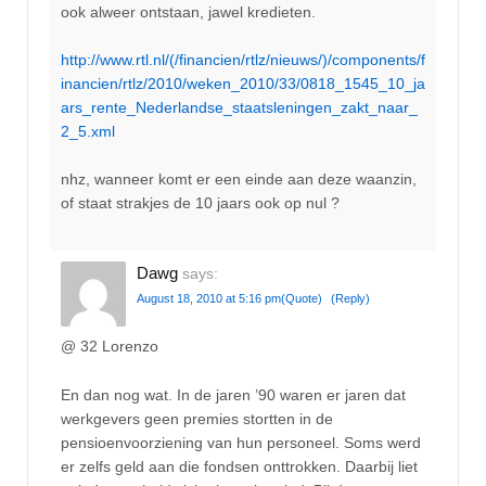
ook alweer ontstaan, jawel kredieten.
http://www.rtl.nl/(/financien/rtlz/nieuws/)/components/f
inancien/rtlz/2010/weken_2010/33/0818_1545_10_ja
ars_rente_Nederlandse_staatsleningen_zakt_naar_
2_5.xml
nhz, wanneer komt er een einde aan deze waanzin,
of staat strakjes de 10 jaars ook op nul ?
Dawg
says:
August 18, 2010 at 5:16 pm
(Quote)
(Reply)
@ 32 Lorenzo
En dan nog wat. In de jaren ’90 waren er jaren dat
werkgevers geen premies stortten in de
pensioenvoorziening van hun personeel. Soms werd
er zelfs geld aan die fondsen onttrokken. Daarbij liet