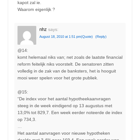
kapot zal ie.
Waarom eigenlijk ?
nhz
says:
August 18, 2010 at 1:51 pm
(Quote)
(Reply)
@14:
komt helemaal niks van; net zoals de laatste financial
reform feitelijk niks voorstelt. De senatoren zitten
volledig in de zak van de banksters, het is hooguit
mooi weer spelen voor het grote publiek.
@15:
“De index voor het aantal hypotheekaanvragen
steeg in de week eindigend op 13 augustus met
13,0% tot 829,7. Een week eerder noteerde de index
op 734,3.
…
Het aantal aanvragen voor nieuwe hypotheken
daalde met 3,4% naar 169,4. Een week eerder was