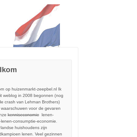
lkom
m op huizenmarkt-zeepbel.nl Ik
it weblog in 2008 begonnen (nog
de crash van Lehman Brothers)
 waarschuwen voor de gevaren
onze
kenniseconomie
lenen-
-lenen-consumptie-economie.
landse huishoudens zijn
dkampioen lenen. Veel gezinnen