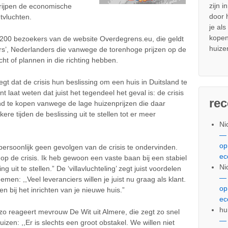
zijn i
 grijpen de economische
door
tvluchten.
je al
kopen
m 200 bezoekers van de website Overdegrens.eu, die geldt
huize
rs’, Nederlanders die vanwege de torenhoge prijzen op de
ht of plannen in die richting hebben.
t dat de crisis hun beslissing om een huis in Duitsland te
t laat weten dat juist het tegendeel het geval is: de crisis
re
nd te kopen vanwege de lage huizenprijzen die daar
re tijden de beslissing uit te stellen tot er meer
Ni
— 
op
ersoonlijk geen gevolgen van de crisis te ondervinden.
ec
 op de crisis. Ik heb gewoon een vaste baan bij een stabiel
Ni
ng uit te stellen.” De ‘villavluchteling’ zegt juist voordelen
— 
men: ,,Veel leveranciers willen je juist nu graag als klant.
op
en bij het inrichten van je nieuwe huis.”
ec
hu
 zo reageert mevrouw De Wit uit Almere, die zegt zo snel
— 
uizen: ,,Er is slechts een groot obstakel. We willen niet