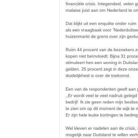
financiële crisis. Integendeel, velen
malaise juist aan om Nederland te on
Dat blijkt uit een enquête onder rui
als een vraagbaak voor ‘Nederduitse
huizenmarkt de grens over zijn gevluc
Ruim 44 procent van de bezoekers zeg
kopen niet beïnvloedt. Bijna 31 procen
stimuleert hen een woning in Duitsla
gelden. 25 procent zegt in deze onzeke
duidelijkheid is over de toekomst.
Een van de respondenten geeft aan p
,,Er wordt veel te veel nadruk gelegd
bedrijf. Ik zie geen reden mijn beslissi
te zien om op dit moment de wijk te ne
Er zijn hele leuke kortingen te beding
Wel kleven er nadelen aan de crisis,
mogelijk naar Duitsland te willen verh