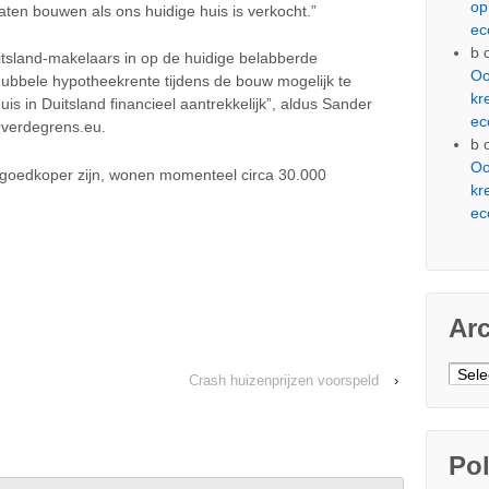
op
aten bouwen als ons huidige huis is verkocht.”
ec
b
itsland-makelaars in op de huidige belabberde
Oo
bbele hypotheekrente tijdens de bouw mogelijk te
kr
huis in Duitsland financieel aantrekkelijk”, aldus Sander
ec
Overdegrens.eu.
b
Oo
 goedkoper zijn, wonen momenteel circa 30.000
kr
ec
Ar
Arch
Crash huizenprijzen voorspeld
›
Pol