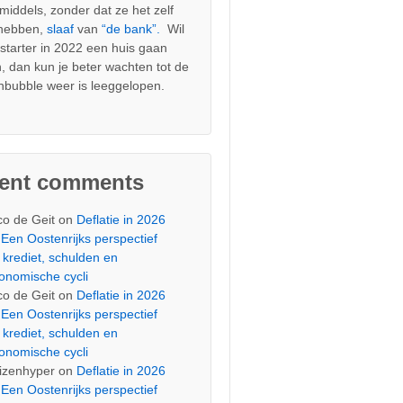
nmiddels, zonder dat ze het zelf
 hebben,
slaaf
van
“de bank”.
Wil
s starter in 2022 een huis gaan
, dan kun je beter wachten tot de
nbubble weer is leeggelopen.
cent comments
co de Geit
on
Deflatie in 2026
Een Oostenrijks perspectief
 krediet, schulden en
onomische cycli
co de Geit
on
Deflatie in 2026
Een Oostenrijks perspectief
 krediet, schulden en
onomische cycli
izenhyper
on
Deflatie in 2026
Een Oostenrijks perspectief