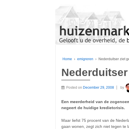
Home
›
emigreren
›
Nederduitser ziet 
Nederduitser
Posted on
December 29, 2008
by
Een meerderheid van de zogenoem
negeert de huidige kredietcrisis.
Maar liefst 75 procent van de Nederla
gaan wonen, zegt zich niet tegen te 