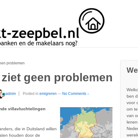
geen problemen
We
 ziet geen problemen
Welko
admin
Posted in
emigreren
—
No Comments ↓
ben d
voor 
de villavluchtelingen
om te
van 
lenen
Neder
nders, die in Duitsland willen
werel
laten houden door de