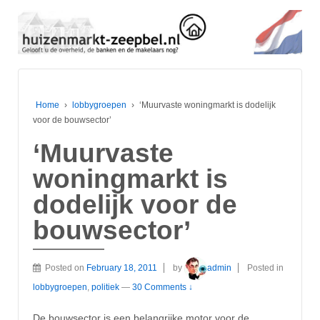
Home
›
lobbygroepen
›
‘Muurvaste woningmarkt is dodelijk
voor de bouwsector’
‘Muurvaste
woningmarkt is
dodelijk voor de
bouwsector’
Posted on
February 18, 2011
by
admin
Posted in
lobbygroepen
,
politiek
—
30 Comments ↓
De bouwsector is een belangrijke motor voor de