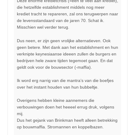
Deze enorme kredietcrisis (=een te veel aan krediet),
die hetzelfde establishment middels nog meer
krediet tracht te repareren, zal ons terugwerpen naar
de levensstandaard van de jaren 70. Schat ik.
Misschien wel verder terug.
Dus neen, er zijn geen vrolijke alternatieven. Ook
geen betere. Met dank aan het establishment en hun
verknipte keynesiaanse ideeen zullen de burgers en
bedrijven hele zware tijden tegemoet gaan. En dat
geldt ook voor de bouwsector (-maffia).
Ik word erg narrig van die mantra’s van die boefjes
over het instant houden van hun bubbeltje.
Overigens hebben kleine aannemers die
verbouwingen doen het heeeel errug druk, volgens
mij.
Dus het gejank van Brinkman heeft alleen betrekking
op bouwmaffia. Stromannen en koppelbazen.