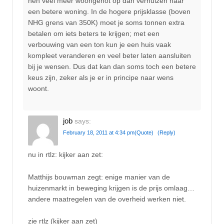
hen veel meer woongenot op dan verhuizen naar
een betere woning. In de hogere prijsklasse (boven
NHG grens van 350K) moet je soms tonnen extra
betalen om iets beters te krijgen; met een
verbouwing van een ton kun je een huis vaak
kompleet veranderen en veel beter laten aansluiten
bij je wensen. Dus dat kan dan soms toch een betere
keus zijn, zeker als je er in principe naar wens
woont.
job
says:
February 18, 2011 at 4:34 pm
(Quote)
(Reply)
nu in rtlz: kijker aan zet:
Matthijs bouwman zegt: enige manier van de
huizenmarkt in beweging krijgen is de prijs omlaag…
andere maatregelen van de overheid werken niet.
zie rtlz (kijker aan zet)