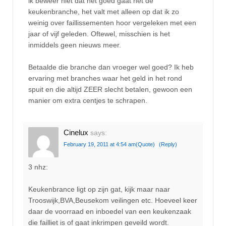
ik beweer niet dat het goed gaat het de
keukenbranche, het valt met alleen op dat ik zo
weinig over faillissementen hoor vergeleken met een
jaar of vijf geleden. Oftewel, misschien is het
inmiddels geen nieuws meer.
Betaalde die branche dan vroeger wel goed? Ik heb
ervaring met branches waar het geld in het rond
spuit en die altijd ZEER slecht betalen, gewoon een
manier om extra centjes te schrapen.
Cinelux
says:
February 19, 2011 at 4:54 am
(Quote)
(Reply)
3 nhz:
Keukenbrance ligt op zijn gat, kijk maar naar
Trooswijk,BVA,Beusekom veilingen etc. Hoeveel keer
daar de voorraad en inboedel van een keukenzaak
die failliet is of gaat inkrimpen geveild wordt.