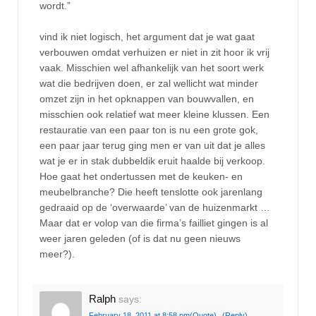
wordt.”
vind ik niet logisch, het argument dat je wat gaat
verbouwen omdat verhuizen er niet in zit hoor ik vrij
vaak. Misschien wel afhankelijk van het soort werk
wat die bedrijven doen, er zal wellicht wat minder
omzet zijn in het opknappen van bouwvallen, en
misschien ook relatief wat meer kleine klussen. Een
restauratie van een paar ton is nu een grote gok,
een paar jaar terug ging men er van uit dat je alles
wat je er in stak dubbeldik eruit haalde bij verkoop.
Hoe gaat het ondertussen met de keuken- en
meubelbranche? Die heeft tenslotte ook jarenlang
gedraaid op de ‘overwaarde’ van de huizenmarkt …
Maar dat er volop van die firma’s failliet gingen is al
weer jaren geleden (of is dat nu geen nieuws
meer?).
Ralph
says:
February 18, 2011 at 8:58 pm
(Quote)
(Reply)