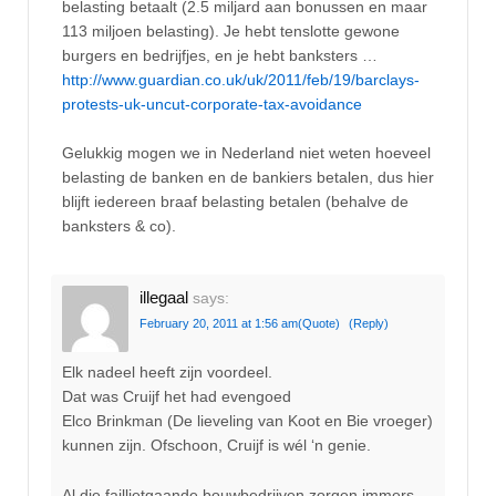
belasting betaalt (2.5 miljard aan bonussen en maar
113 miljoen belasting). Je hebt tenslotte gewone
burgers en bedrijfjes, en je hebt banksters …
http://www.guardian.co.uk/uk/2011/feb/19/barclays-
protests-uk-uncut-corporate-tax-avoidance
Gelukkig mogen we in Nederland niet weten hoeveel
belasting de banken en de bankiers betalen, dus hier
blijft iedereen braaf belasting betalen (behalve de
banksters & co).
illegaal
says:
February 20, 2011 at 1:56 am
(Quote)
(Reply)
Elk nadeel heeft zijn voordeel.
Dat was Cruijf het had evengoed
Elco Brinkman (De lieveling van Koot en Bie vroeger)
kunnen zijn. Ofschoon, Cruijf is wél ‘n genie.
Al die faillietgaande bouwbedrijven zorgen immers