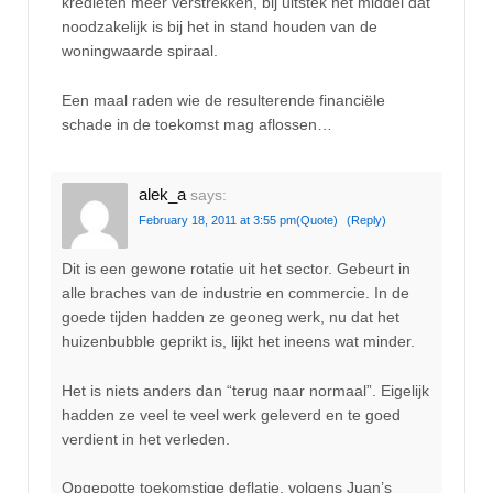
kredieten meer verstrekken, bij uitstek het middel dat
noodzakelijk is bij het in stand houden van de
woningwaarde spiraal.
Een maal raden wie de resulterende financiële
schade in de toekomst mag aflossen…
alek_a
says:
February 18, 2011 at 3:55 pm
(Quote)
(Reply)
Dit is een gewone rotatie uit het sector. Gebeurt in
alle braches van de industrie en commercie. In de
goede tijden hadden ze geoneg werk, nu dat het
huizenbubble geprikt is, lijkt het ineens wat minder.
Het is niets anders dan “terug naar normaal”. Eigelijk
hadden ze veel te veel werk geleverd en te goed
verdient in het verleden.
Opgepotte toekomstige deflatie, volgens Juan’s