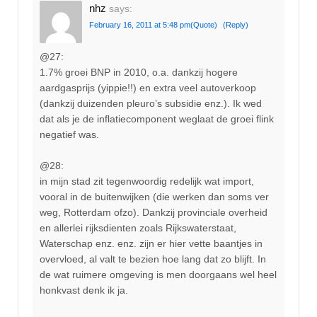
nhz
says:
February 16, 2011 at 5:48 pm
(Quote)
(Reply)
@27:
1.7% groei BNP in 2010, o.a. dankzij hogere
aardgasprijs (yippie!!) en extra veel autoverkoop
(dankzij duizenden pleuro’s subsidie enz.). Ik wed
dat als je de inflatiecomponent weglaat de groei flink
negatief was.
@28:
in mijn stad zit tegenwoordig redelijk wat import,
vooral in de buitenwijken (die werken dan soms ver
weg, Rotterdam ofzo). Dankzij provinciale overheid
en allerlei rijksdienten zoals Rijkswaterstaat,
Waterschap enz. enz. zijn er hier vette baantjes in
overvloed, al valt te bezien hoe lang dat zo blijft. In
de wat ruimere omgeving is men doorgaans wel heel
honkvast denk ik ja.