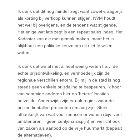
Ik denk dat dit nog minder zegt want zowel vraagprijs
als korting bij verkoop kunnen stijgen. NVM houdt
het wel bij overigens, en de tendens wat stijgende.
Het enige wat iets zegt is een repeat sales index. Het
Kadaster kan die met gemak maken, maar het is
blijkbaar een politieke keuze om dit niet te willen
weten.
Ik denk dat we al met al heel weinig weten t.a.v. de
echte prijsontwikkeling, en vermoedelijk zijn de
regionale verschillen enorm. Bij mij in de stad is nog
steeds geen enkele prijsdaling te bespeuren, ik hoor
van sommige anderen hier op ‘betere’ locaties
hetzelfde. Anderszijds zijn er ook regio’s waar de
prijzen tientallen procenten omlaag zijn. Sterk
afhankelijk van wat voor mensen er wonen (bijv. veel
ambtenaren = geen centje crisispijn) en wellicht ook
van zaken als aanbod op de vrije huurmarkt (bepaalt
de alternatieven).