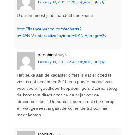
February 16, 2011 at 3:31 pm
(Quote)
(Reply)
Daarom moest je dit aandeel dus kopen..
http://finance.yahoo.com/echarts?
s=DAN.V+Interactive#symbol=DAN.V;range=2y
xenobinol
says:
February 16, 2011 at 3:32 pm
(Quote)
(Reply)
Het leuke aan de kadaster cijfers is dat er goed te
zien is dat december 2010 een goede maand was
voor vooral ‘goedkope’ koopwoningen. Daarna steeg
de koopsom direct door na de prijs voor de
‘december rush’. De aantal liepen direct sterk terug
en wat geweest is gaat de komende tijd ook niet
meer komen.
Robald
says: