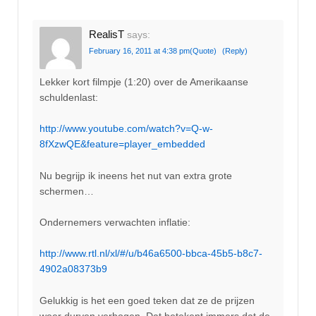
RealisT
says:
February 16, 2011 at 4:38 pm
(Quote)
(Reply)
Lekker kort filmpje (1:20) over de Amerikaanse
schuldenlast:
http://www.youtube.com/watch?v=Q-w-
8fXzwQE&feature=player_embedded
Nu begrijp ik ineens het nut van extra grote
schermen…
Ondernemers verwachten inflatie:
http://www.rtl.nl/xl/#/u/b46a6500-bbca-45b5-b8c7-
4902a08373b9
Gelukkig is het een goed teken dat ze de prijzen
weer durven verhogen. Dat betekent immers dat de