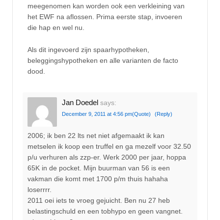
meegenomen kan worden ook een verkleining van
het EWF na aflossen. Prima eerste stap, invoeren
die hap en wel nu.
Als dit ingevoerd zijn spaarhypotheken,
beleggingshypotheken en alle varianten de facto
dood.
Jan Doedel
says:
December 9, 2011 at 4:56 pm
(Quote)
(Reply)
2006; ik ben 22 lts net niet afgemaakt ik kan
metselen ik koop een truffel en ga mezelf voor 32.50
p/u verhuren als zzp-er. Werk 2000 per jaar, hoppa
65K in de pocket. Mijn buurman van 56 is een
vakman die komt met 1700 p/m thuis hahaha
loserrrr.
2011 oei iets te vroeg gejuicht. Ben nu 27 heb
belastingschuld en een tobhypo en geen vangnet.