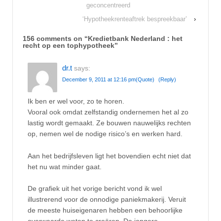
geconcentreerd
‘Hypotheekrenteaftrek bespreekbaar’
›
156 comments on “
Kredietbank Nederland : het
recht op een tophypotheek
”
dr.t
says:
December 9, 2011 at 12:16 pm
(Quote)
(Reply)
Ik ben er wel voor, zo te horen.
Vooral ook omdat zelfstandig ondernemen het al zo
lastig wordt gemaakt. Ze bouwen nauwelijks rechten
op, nemen wel de nodige risico’s en werken hard.
Aan het bedrijfsleven ligt het bovendien echt niet dat
het nu wat minder gaat.
De grafiek uit het vorige bericht vond ik wel
illustrerend voor de onnodige paniekmakerij. Veruit
de meeste huiseigenaren hebben een behoorlijke