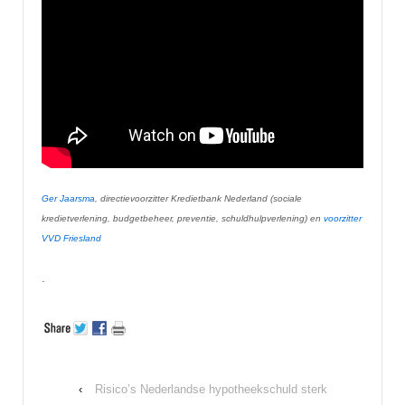
Ger Jaarsma
, directievoorzitter Kredietbank Nederland (sociale
kredietverlening, budgetbeheer, preventie, schuldhulpverlening) en
voorzitter
VVD Friesland
.
‹
Risico’s Nederlandse hypotheekschuld sterk