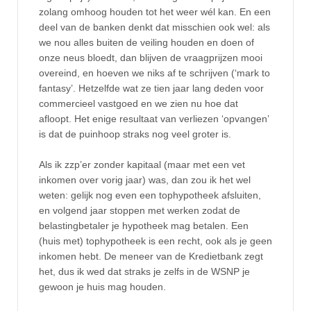
zolang omhoog houden tot het weer wél kan. En een
deel van de banken denkt dat misschien ook wel: als
we nou alles buiten de veiling houden en doen of
onze neus bloedt, dan blijven de vraagprijzen mooi
overeind, en hoeven we niks af te schrijven (‘mark to
fantasy’. Hetzelfde wat ze tien jaar lang deden voor
commercieel vastgoed en we zien nu hoe dat
afloopt. Het enige resultaat van verliezen ‘opvangen’
is dat de puinhoop straks nog veel groter is.
Als ik zzp’er zonder kapitaal (maar met een vet
inkomen over vorig jaar) was, dan zou ik het wel
weten: gelijk nog even een tophypotheek afsluiten,
en volgend jaar stoppen met werken zodat de
belastingbetaler je hypotheek mag betalen. Een
(huis met) tophypotheek is een recht, ook als je geen
inkomen hebt. De meneer van de Kredietbank zegt
het, dus ik wed dat straks je zelfs in de WSNP je
gewoon je huis mag houden.