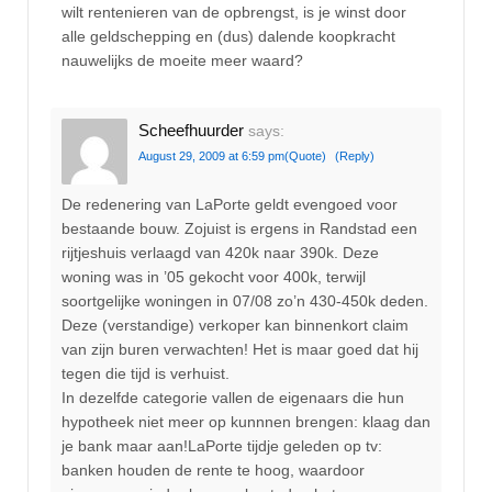
wilt rentenieren van de opbrengst, is je winst door
alle geldschepping en (dus) dalende koopkracht
nauwelijks de moeite meer waard?
Scheefhuurder
says:
August 29, 2009 at 6:59 pm
(Quote)
(Reply)
De redenering van LaPorte geldt evengoed voor
bestaande bouw. Zojuist is ergens in Randstad een
rijtjeshuis verlaagd van 420k naar 390k. Deze
woning was in ’05 gekocht voor 400k, terwijl
soortgelijke woningen in 07/08 zo’n 430-450k deden.
Deze (verstandige) verkoper kan binnenkort claim
van zijn buren verwachten! Het is maar goed dat hij
tegen die tijd is verhuist.
In dezelfde categorie vallen de eigenaars die hun
hypotheek niet meer op kunnnen brengen: klaag dan
je bank maar aan!LaPorte tijdje geleden op tv:
banken houden de rente te hoog, waardoor