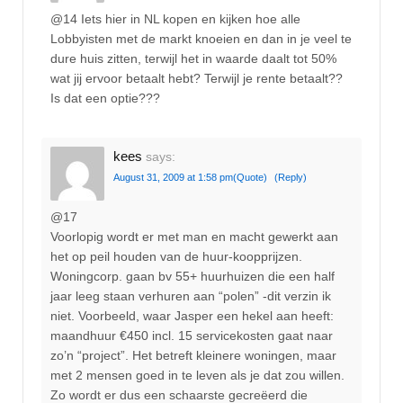
@14 Iets hier in NL kopen en kijken hoe alle
Lobbyisten met de markt knoeien en dan in je veel te
dure huis zitten, terwijl het in waarde daalt tot 50%
wat jij ervoor betaalt hebt? Terwijl je rente betaalt??
Is dat een optie???
kees
says:
August 31, 2009 at 1:58 pm
(Quote)
(Reply)
@17
Voorlopig wordt er met man en macht gewerkt aan
het op peil houden van de huur-koopprijzen.
Woningcorp. gaan bv 55+ huurhuizen die een half
jaar leeg staan verhuren aan “polen” -dit verzin ik
niet. Voorbeeld, waar Jasper een hekel aan heeft:
maandhuur €450 incl. 15 servicekosten gaat naar
zo’n “project”. Het betreft kleinere woningen, maar
met 2 mensen goed in te leven als je dat zou willen.
Zo wordt er dus een schaarste gecreëerd die