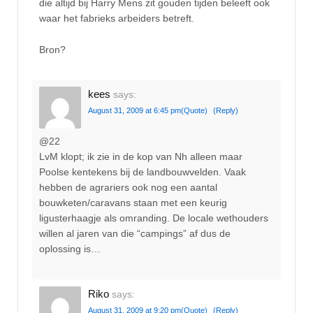
die altijd bij Harry Mens zit gouden tijden beleeft ook
waar het fabrieks arbeiders betreft.
Bron?
kees
says:
August 31, 2009 at 6:45 pm
(Quote)
(Reply)
@22
LvM klopt; ik zie in de kop van Nh alleen maar
Poolse kentekens bij de landbouwvelden. Vaak
hebben de agrariers ook nog een aantal
bouwketen/caravans staan met een keurig
ligusterhaagje als omranding. De locale wethouders
willen al jaren van die “campings” af dus de
oplossing is…
Riko
says:
August 31, 2009 at 9:20 pm
(Quote)
(Reply)