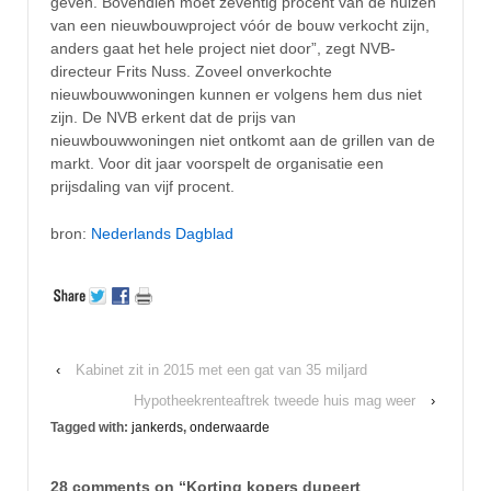
geven. Bovendien moet zeventig procent van de huizen
van een nieuwbouwproject vóór de bouw verkocht zijn,
anders gaat het hele project niet door”, zegt NVB-
directeur Frits Nuss. Zoveel onverkochte
nieuwbouwwoningen kunnen er volgens hem dus niet
zijn. De NVB erkent dat de prijs van
nieuwbouwwoningen niet ontkomt aan de grillen van de
markt. Voor dit jaar voorspelt de organisatie een
prijsdaling van vijf procent.
bron:
Nederlands Dagblad
‹
Kabinet zit in 2015 met een gat van 35 miljard
Hypotheekrenteaftrek tweede huis mag weer
›
Tagged with:
jankerds
,
onderwaarde
28 comments on “
Korting kopers dupeert