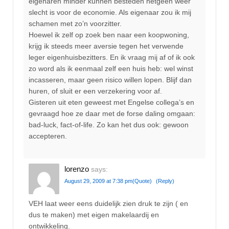
eigenaren minder kunnen besteden hetgeen weer
slecht is voor de economie. Als eigenaar zou ik mij
schamen met zo’n voorzitter.
Hoewel ik zelf op zoek ben naar een koopwoning,
krijg ik steeds meer aversie tegen het verwende
leger eigenhuisbezitters. En ik vraag mij af of ik ook
zo word als ik eenmaal zelf een huis heb: wel winst
incasseren, maar geen risico willen lopen. Blijf dan
huren, of sluit er een verzekering voor af.
Gisteren uit eten geweest met Engelse collega’s en
gevraagd hoe ze daar met de forse daling omgaan:
bad-luck, fact-of-life. Zo kan het dus ook: gewoon
accepteren.
lorenzo
says:
August 29, 2009 at 7:38 pm
(Quote)
(Reply)
VEH laat weer eens duidelijk zien druk te zijn ( en
dus te maken) met eigen makelaardij en
ontwikkeling.