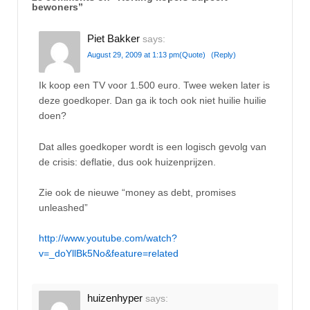
bewoners
”
Piet Bakker
says:
August 29, 2009 at 1:13 pm
(Quote)
(Reply)
Ik koop een TV voor 1.500 euro. Twee weken later is
deze goedkoper. Dan ga ik toch ook niet huilie huilie
doen?
Dat alles goedkoper wordt is een logisch gevolg van
de crisis: deflatie, dus ook huizenprijzen.
Zie ook de nieuwe “money as debt, promises
unleashed”
http://www.youtube.com/watch?
v=_doYllBk5No&feature=related
huizenhyper
says: