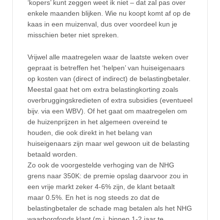
‘kopers’ kunt zeggen weet ik niet – dat zal pas over
enkele maanden blijken. Wie nu koopt komt af op de
kaas in een muizenval, dus over voordeel kun je
misschien beter niet spreken.
Vrijwel alle maatregelen waar de laatste weken over
gepraat is betreffen het ‘helpen’ van huiseigenaars
op kosten van (direct of indirect) de belastingbetaler.
Meestal gaat het om extra belastingkorting zoals
overbruggingskredieten of extra subsidies (eventueel
bijv. via een WBV). Of het gaat om maatregelen om
de huizenprijzen in het algemeen overeind te
houden, die ook direkt in het belang van
huiseigenaars zijn maar wel gewoon uit de belasting
betaald worden.
Zo ook de voorgestelde verhoging van de NHG
grens naar 350K: de premie opslag daarvoor zou in
een vrije markt zeker 4-6% zijn, de klant betaalt
maar 0.5%. En het is nog steeds zo dat de
belastingbetaler de schade mag betalen als het NHG
waarborgfonds klapt (m.i. binnen 1-2 jaar te