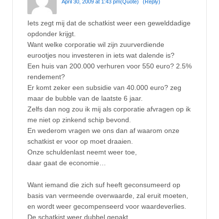
April 30, 2009 at 1:43 pm
(Quote)
(Reply)
Iets zegt mij dat de schatkist weer een gewelddadige
opdonder krijgt.
Want welke corporatie wil zijn zuurverdiende
eurootjes nou investeren in iets wat dalende is?
Een huis van 200.000 verhuren voor 550 euro? 2.5%
rendement?
Er komt zeker een subsidie van 40.000 euro? zeg
maar de bubble van de laatste 6 jaar.
Zelfs dan nog zou ik mij als corporatie afvragen op ik
me niet op zinkend schip bevond.
En wederom vragen we ons dan af waarom onze
schatkist er voor op moet draaien.
Onze schuldenlast neemt weer toe,
daar gaat de economie…
Want iemand die zich suf heeft geconsumeerd op
basis van vermeende overwaarde, zal eruit moeten,
en wordt weer gecompenseerd voor waardeverlies.
De schatkist weer dubbel gepakt.