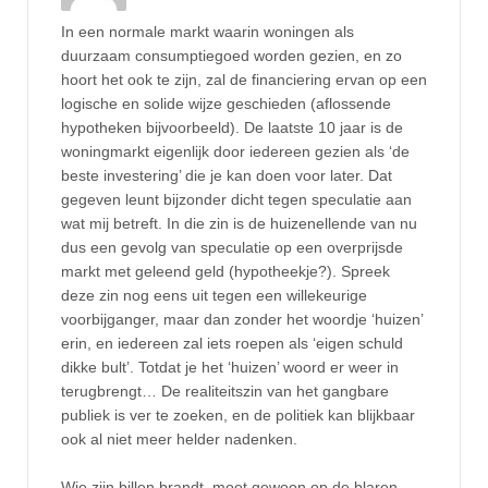
In een normale markt waarin woningen als
duurzaam consumptiegoed worden gezien, en zo
hoort het ook te zijn, zal de financiering ervan op een
logische en solide wijze geschieden (aflossende
hypotheken bijvoorbeeld). De laatste 10 jaar is de
woningmarkt eigenlijk door iedereen gezien als ‘de
beste investering’ die je kan doen voor later. Dat
gegeven leunt bijzonder dicht tegen speculatie aan
wat mij betreft. In die zin is de huizenellende van nu
dus een gevolg van speculatie op een overprijsde
markt met geleend geld (hypotheekje?). Spreek
deze zin nog eens uit tegen een willekeurige
voorbijganger, maar dan zonder het woordje ‘huizen’
erin, en iedereen zal iets roepen als ‘eigen schuld
dikke bult’. Totdat je het ‘huizen’ woord er weer in
terugbrengt… De realiteitszin van het gangbare
publiek is ver te zoeken, en de politiek kan blijkbaar
ook al niet meer helder nadenken.
Wie zijn billen brandt, moet gewoon op de blaren