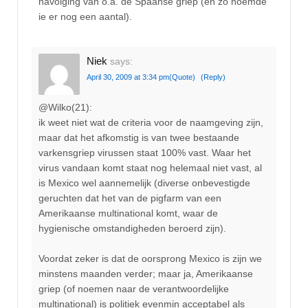
navolging van o.a. de Spaanse griep (en zo noemde
ie er nog een aantal).
Niek
says:
April 30, 2009 at 3:34 pm
(Quote)
(Reply)
@Wilko(21):
ik weet niet wat de criteria voor de naamgeving zijn,
maar dat het afkomstig is van twee bestaande
varkensgriep virussen staat 100% vast. Waar het
virus vandaan komt staat nog helemaal niet vast, al
is Mexico wel aannemelijk (diverse onbevestigde
geruchten dat het van de pigfarm van een
Amerikaanse multinational komt, waar de
hygienische omstandigheden beroerd zijn).
Voordat zeker is dat de oorsprong Mexico is zijn we
minstens maanden verder; maar ja, Amerikaanse
griep (of noemen naar de verantwoordelijke
multinational) is politiek evenmin acceptabel als