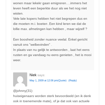
wonen maar lekekr gaan emigreren….immers het
leven heeft een beperkte duur als we het nog niet
wisten.
Vele late kopers hebben het niet begrepen dus en
die moeten m.i. boeten .Een kind leren we dat de
lollie max. afmetingen kan hebben , maar wijzelf ?
Een boosheid zonder nuance veelal. Enkel gericht
vanuit ons ”welbevinden” .
In plaats van nu gelijk te antwoorden , laat het eens
rusten en ga vandaag nu eens genieten , het is mooi
weer.
Niek
says:
May 1, 2009 at 12:06 pm
(Quote)
(Reply)
@johnny(31):
huiseigenaars worden sterk bevoordeeld (en ik denk
ook in toenemende mate), of je dat ook van actuele