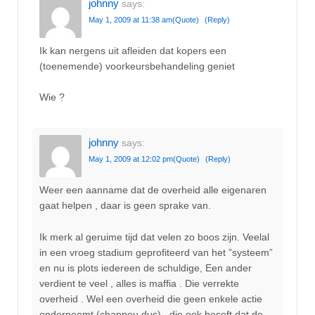
johnny
says:
May 1, 2009 at 11:38 am
(Quote)
(Reply)
Ik kan nergens uit afleiden dat kopers een
(toenemende) voorkeursbehandeling geniet
Wie ?
johnny
says:
May 1, 2009 at 12:02 pm
(Quote)
(Reply)
Weer een aanname dat de overheid alle eigenaren
gaat helpen , daar is geen sprake van.
Ik merk al geruime tijd dat velen zo boos zijn. Veelal
in een vroeg stadium geprofiteerd van het ”systeem”
en nu is plots iedereen de schuldige, Een ander
verdient te veel , alles is maffia . Die verrekte
overheid . Wel een overheid die geen enkele actie
onderneemt (chappeu dus) , die ook beseft dat de