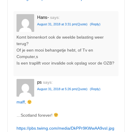
Hans-
says:
August 31, 2018 at 3:31 pm
(Quote)
(Reply)
Komt binnenkort ook de weelde belasting weer
terug?
Of je een mooi behangetje hebt, of Tv en
Computer,s
Is een traplift voor invalide ook opslag voor de OZB?
ps
says:
August 31, 2018 at 5:26 pm
(Quote)
(Reply)
maff
,
…Scotland forever!
https://pbs.twimg.com/media/DkPPr9KWwAA9vsI.jpg