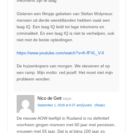
Inkomens zijn te laag.
Gisteren een filmpje gekeken van Stefan Molyneux:
mensen uit derde wereldlanden hebben vaak een
laag IQ. Een laag IQ leidt tot lage inkomens en
criminaliteit. En een laag IQ is niet te verhelpen, ook
niet met de beste opleidingen.
https://www.youtube.com/watch?v=K-fFVL_V-lI
De huizenkopers van morgen. We stevenen af op
een ramp. Mijn motto: red jezelf. Het moet niet mijn
probleem worden.
Nico de Geit
says:
September 1, 2018 at 6:37 am
(Quote)
(Reply)
De nieuwe AOW-leeftijd in Rusland is nu definitief:
voorheen gingen mannen met 60 jaar met pensioen,
vrouwen met 55 jaar. Dat is al bijna 100 jaar zo.