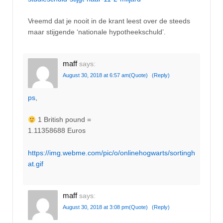
Vreemd dat je nooit in de krant leest over de steeds
maar stijgende ‘nationale hypotheekschuld’.
maff
says:
August 30, 2018 at 6:57 am
(Quote)
(Reply)
ps
,
1 British pound =
1.11358688 Euros
https://img.webme.com/pic/o/onlinehogwarts/sortingh
at.gif
maff
says:
August 30, 2018 at 3:08 pm
(Quote)
(Reply)