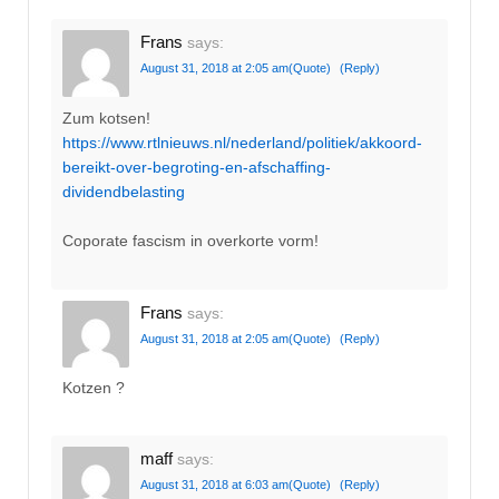
Frans
says:
August 31, 2018 at 2:05 am
(Quote)
(Reply)
Zum kotsen!
https://www.rtlnieuws.nl/nederland/politiek/akkoord-
bereikt-over-begroting-en-afschaffing-
dividendbelasting
Coporate fascism in overkorte vorm!
Frans
says:
August 31, 2018 at 2:05 am
(Quote)
(Reply)
Kotzen ?
maff
says:
August 31, 2018 at 6:03 am
(Quote)
(Reply)