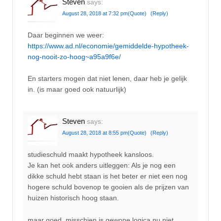
Steven
says:
August 28, 2018 at 7:32 pm
(Quote)
(Reply)
Daar beginnen we weer:
https://www.ad.nl/economie/gemiddelde-hypotheek-
nog-nooit-zo-hoog~a95a9f6e/
En starters mogen dat niet lenen, daar heb je gelijk
in. (is maar goed ook natuurlijk)
Steven
says:
August 28, 2018 at 8:55 pm
(Quote)
(Reply)
studieschuld maakt hypotheek kansloos.
Je kan het ook anders uitleggen: Als je nog een
dikke schuld hebt staan is het beter er niet een nog
hogere schuld bovenop te gooien als de prijzen van
huizen historisch hoog staan.
maar goed. misschien is gewone logica nu niet