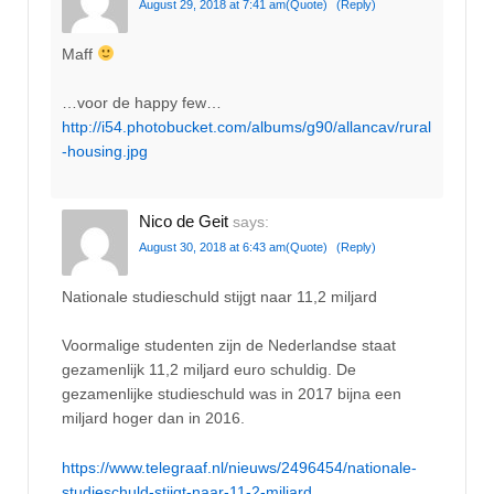
August 29, 2018 at 7:41 am
(Quote)
(Reply)
Maff
…voor de happy few…
http://i54.photobucket.com/albums/g90/allancav/rural
-housing.jpg
Nico de Geit
says:
August 30, 2018 at 6:43 am
(Quote)
(Reply)
Nationale studieschuld stijgt naar 11,2 miljard
Voormalige studenten zijn de Nederlandse staat
gezamenlijk 11,2 miljard euro schuldig. De
gezamenlijke studieschuld was in 2017 bijna een
miljard hoger dan in 2016.
https://www.telegraaf.nl/nieuws/2496454/nationale-
studieschuld-stijgt-naar-11-2-miljard