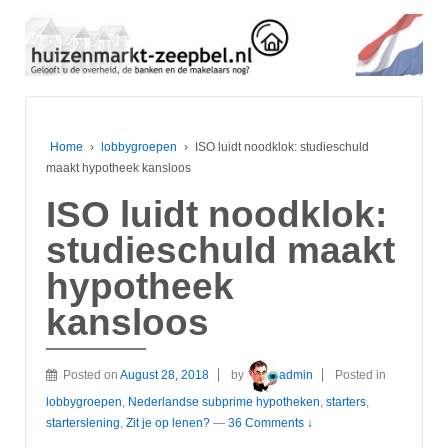
Home
›
lobbygroepen
›
ISO luidt noodklok: studieschuld
maakt hypotheek kansloos
ISO luidt noodklok:
studieschuld maakt
hypotheek
kansloos
Posted on
August 28, 2018
by
admin
Posted in
lobbygroepen
,
Nederlandse subprime hypotheken
,
starters
,
starterslening
,
Zit je op lenen?
—
36 Comments ↓