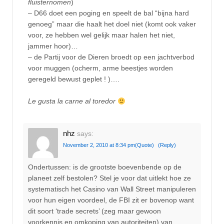
fluisternomen
)
– D66 doet een poging en speelt de bal “bijna hard
genoeg” maar die haalt het doel niet (komt ook vaker
voor, ze hebben wel gelijk maar halen het niet,
jammer hoor)…
– de Partij voor de Dieren broedt op een jachtverbod
voor muggen (ocherm, arme beestjes worden
geregeld bewust geplet ! )….
Le gusta la carne al toredor
nhz
says:
November 2, 2010 at 8:34 pm
(Quote)
(Reply)
Ondertussen: is de grootste boevenbende op de
planeet zelf bestolen? Stel je voor dat uitlekt hoe ze
systematisch het Casino van Wall Street manipuleren
voor hun eigen voordeel, de FBI zit er bovenop want
dit soort ‘trade secrets’ (zeg maar gewoon
voorkennis en omkoping van autoriteiten) van