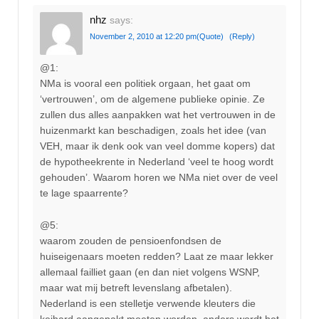
nhz
says:
November 2, 2010 at 12:20 pm
(Quote)
(Reply)
@1:
NMa is vooral een politiek orgaan, het gaat om
‘vertrouwen’, om de algemene publieke opinie. Ze
zullen dus alles aanpakken wat het vertrouwen in de
huizenmarkt kan beschadigen, zoals het idee (van
VEH, maar ik denk ook van veel domme kopers) dat
de hypotheekrente in Nederland ‘veel te hoog wordt
gehouden’. Waarom horen we NMa niet over de veel
te lage spaarrente?
@5:
waarom zouden de pensioenfondsen de
huiseigenaars moeten redden? Laat ze maar lekker
allemaal failliet gaan (en dan niet volgens WSNP,
maar wat mij betreft levenslang afbetalen).
Nederland is een stelletje verwende kleuters die
keihard aangepakt moeten worden, anders wordt het