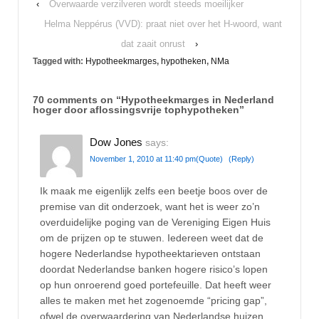
‹
Overwaarde verzilveren wordt steeds moeilijker
Helma Neppérus (VVD): praat niet over het H-woord, want
dat zaait onrust
›
Tagged with:
Hypotheekmarges
,
hypotheken
,
NMa
70 comments on “
Hypotheekmarges in Nederland
hoger door aflossingsvrije tophypotheken
”
Dow Jones
says:
November 1, 2010 at 11:40 pm
(Quote)
(Reply)
Ik maak me eigenlijk zelfs een beetje boos over de
premise van dit onderzoek, want het is weer zo’n
overduidelijke poging van de Vereniging Eigen Huis
om de prijzen op te stuwen. Iedereen weet dat de
hogere Nederlandse hypotheektarieven ontstaan
doordat Nederlandse banken hogere risico’s lopen
op hun onroerend goed portefeuille. Dat heeft weer
alles te maken met het zogenoemde “pricing gap”,
ofwel de overwaardering van Nederlandse huizen