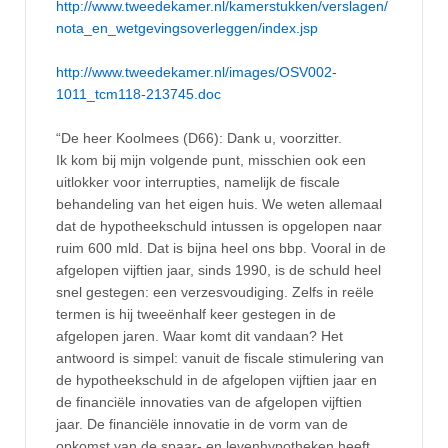
http://www.tweedekamer.nl/kamerstukken/verslagen/
nota_en_wetgevingsoverleggen/index.jsp
http://www.tweedekamer.nl/images/OSV002-
1011_tcm118-213745.doc
“De heer Koolmees (D66): Dank u, voorzitter.
Ik kom bij mijn volgende punt, misschien ook een
uitlokker voor interrupties, namelijk de fiscale
behandeling van het eigen huis. We weten allemaal
dat de hypotheekschuld intussen is opgelopen naar
ruim 600 mld. Dat is bijna heel ons bbp. Vooral in de
afgelopen vijftien jaar, sinds 1990, is de schuld heel
snel gestegen: een verzesvoudiging. Zelfs in reële
termen is hij tweeënhalf keer gestegen in de
afgelopen jaren. Waar komt dit vandaan? Het
antwoord is simpel: vanuit de fiscale stimulering van
de hypotheekschuld in de afgelopen vijftien jaar en
de financiële innovaties van de afgelopen vijftien
jaar. De financiële innovatie in de vorm van de
opkomst van de spaar- en levenhypotheken heeft