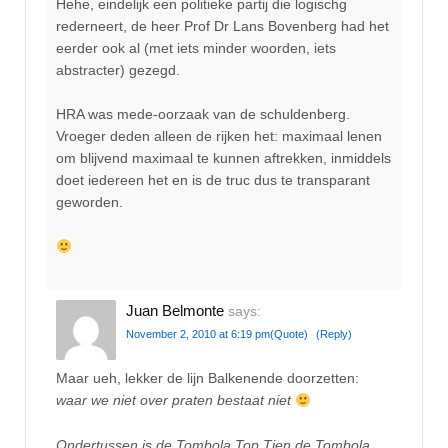
Hehe, eindelijk een politieke partij die logischg
rederneert, de heer Prof Dr Lans Bovenberg had het
eerder ook al (met iets minder woorden, iets
abstracter) gezegd.
HRA was mede-oorzaak van de schuldenberg.
Vroeger deden alleen de rijken het: maximaal lenen
om blijvend maximaal te kunnen aftrekken, inmiddels
doet iedereen het en is de truc dus te transparant
geworden.
Juan Belmonte
says:
November 2, 2010 at 6:19 pm
(Quote)
(Reply)
Maar ueh, lekker de lijn Balkenende doorzetten:
waar we niet over praten bestaat niet
Ondertussen is de Tombola Top Tien de Tombola