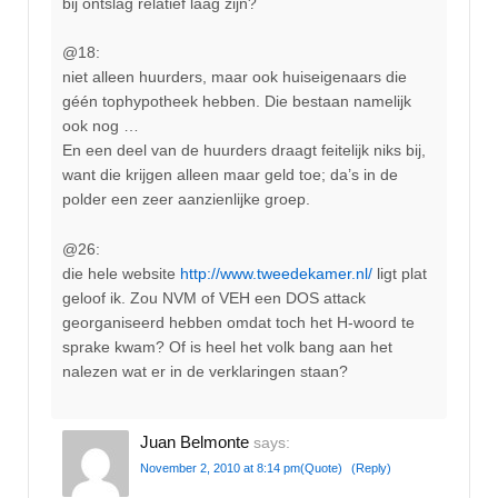
bij ontslag relatief laag zijn?
@18:
niet alleen huurders, maar ook huiseigenaars die
géén tophypotheek hebben. Die bestaan namelijk
ook nog …
En een deel van de huurders draagt feitelijk niks bij,
want die krijgen alleen maar geld toe; da’s in de
polder een zeer aanzienlijke groep.
@26:
die hele website
http://www.tweedekamer.nl/
ligt plat
geloof ik. Zou NVM of VEH een DOS attack
georganiseerd hebben omdat toch het H-woord te
sprake kwam? Of is heel het volk bang aan het
nalezen wat er in de verklaringen staan?
Juan Belmonte
says:
November 2, 2010 at 8:14 pm
(Quote)
(Reply)