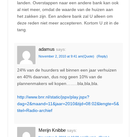
landen. Overstappen naar een andere bank kan ook
al niet meer, omdat de waarde van de huizen aan
het zakken zijn. Een andere bank zal U alleen om
deze reden niet meer accepteren. Kortom U zit in de
tang.
adamus
says:
November 2, 2010 at 9:41 am
(Quote)
(Reply)
24% van de huurders wil binnen een jaar verhuizen
en 40% daarvan, dus nog geen 10% van de
plannenmakers wil kopen……..bla,bla,bla.
http://www.bnr.nl/static/jspx/play.jspx?
dag=2&maand=11&jaar=2010&tijd=08:02&lengte=5&
titel=Radio-archief
Merijn Knibbe
says: