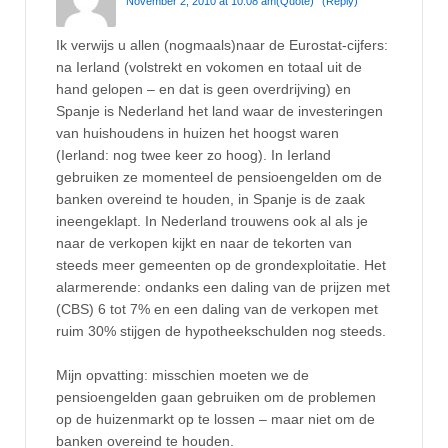
November 2, 2010 at 10:08 am
(Quote)
(Reply)
Ik verwijs u allen (nogmaals)naar de Eurostat-cijfers:
na Ierland (volstrekt en vokomen en totaal uit de
hand gelopen – en dat is geen overdrijving) en
Spanje is Nederland het land waar de investeringen
van huishoudens in huizen het hoogst waren
(Ierland: nog twee keer zo hoog). In Ierland
gebruiken ze momenteel de pensioengelden om de
banken overeind te houden, in Spanje is de zaak
ineengeklapt. In Nederland trouwens ook al als je
naar de verkopen kijkt en naar de tekorten van
steeds meer gemeenten op de grondexploitatie. Het
alarmerende: ondanks een daling van de prijzen met
(CBS) 6 tot 7% en een daling van de verkopen met
ruim 30% stijgen de hypotheekschulden nog steeds.
Mijn opvatting: misschien moeten we de
pensioengelden gaan gebruiken om de problemen
op de huizenmarkt op te lossen – maar niet om de
banken overeind te houden.