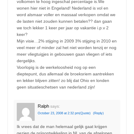
volkomen te hoog ingeschat percentage is.We
wonen hier niet in Engeland! Nederland is vol en
word alsmaar voller en massaal verkopen omdat we
de lasten niet zouden kunnen betalen?? dan gaan
we toch lekker 1 keer per jaar op vakantie i.p.v 2
keer?
Mijn visie…2% stijging in 2009 3% stijging in 2010 en
veel meer of minder zal het niet worden tenzij er nog
meer vliegtuigjes in gebouwen gaan vliegen of iets
dergelijks.
Voorlopig is de werkeloosheid nog op een
dieptepunt, dus allemaal de broeksriem aantrekken
en lekker blijven zitten! zo blij dat Ohio en londen
geen situatieschetsen van nederland zijn!
Ralph
says:
October 23, 2008 at 2:32 pm
(Quote)
(Reply)
Ik vrees dat de man helemaal gelijk gaat krijgen
gezien de prijsontwikkeling in NL van de afgelopen