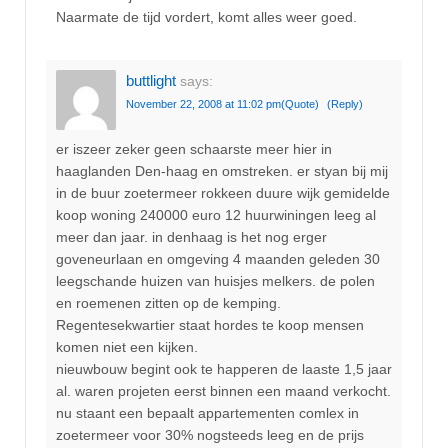
Naarmate de tijd vordert, komt alles weer goed.
buttlight
says:
November 22, 2008 at 11:02 pm
(Quote)
(Reply)
er iszeer zeker geen schaarste meer hier in
haaglanden Den-haag en omstreken. er styan bij mij
in de buur zoetermeer rokkeen duure wijk gemidelde
koop woning 240000 euro 12 huurwiningen leeg al
meer dan jaar. in denhaag is het nog erger
goveneurlaan en omgeving 4 maanden geleden 30
leegschande huizen van huisjes melkers. de polen
en roemenen zitten op de kemping.
Regentesekwartier staat hordes te koop mensen
komen niet een kijken.
nieuwbouw begint ook te happeren de laaste 1,5 jaar
al. waren projeten eerst binnen een maand verkocht.
nu staant een bepaalt appartementen comlex in
zoetermeer voor 30% nogsteeds leeg en de prijs