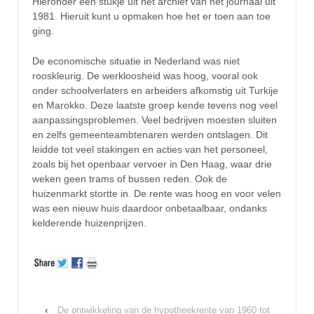
Hieronder een stukje uit het archief van het journaal uit
1981. Hieruit kunt u opmaken hoe het er toen aan toe
ging.
De economische situatie in Nederland was niet
rooskleurig. De werkloosheid was hoog, vooral ook
onder schoolverlaters en arbeiders afkomstig uit Turkije
en Marokko. Deze laatste groep kende tevens nog veel
aanpassingsproblemen. Veel bedrijven moesten sluiten
en zelfs gemeenteambtenaren werden ontslagen. Dit
leidde tot veel stakingen en acties van het personeel,
zoals bij het openbaar vervoer in Den Haag, waar drie
weken geen trams of bussen reden. Ook de
huizenmarkt stortte in. De rente was hoog en voor velen
was een nieuw huis daardoor onbetaalbaar, ondanks
kelderende huizenprijzen.
‹
De ontwikkeling van de hypotheekrente van 1960 tot