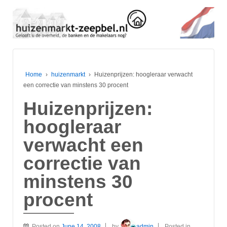
Home
›
huizenmarkt
›
Huizenprijzen: hoogleraar verwacht
een correctie van minstens 30 procent
Huizenprijzen:
hoogleraar
verwacht een
correctie van
minstens 30
procent
Posted on
June 14, 2008
by
admin
Posted in