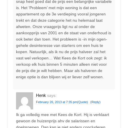
snap heel goed dat de prijs een belangrijke variabele
is. Het ‘Probleem’ met mijn woning is dat een
appartement op de 3e verdieping vooral jongeren
trekt en dat deze categorie het nu helemaal laat
afweten. Onze vraagprijs ligt nu al onder de
aankoopprijs van 2001 en de staat van onderhoud is
ook beter dan toen. Het probleem is -in mijn ogen-
gehele desinteresse van starters om een huis te
kopen. Natuurlijk, als ik nu de prijs halveer zal het
vast wel verkopen… Wat Kees de Kort ook zegt: ik
verkoop elk huis binnen 5 minuten alleen niet voor
de prijs die je wilt hebben. Maar als halveren de
enige optie is dan blijven wij er liever zelf wonen.
Henk
says:
February 26, 2013 at 7:35 pm
(Quote)
(Reply)
Ik ga volledig mee met Kees de Kort. Hij is verklaart
gewoon de huizenprijs ahv de salarissen en
doelgroepen. Dan kan je niet anders concluderen