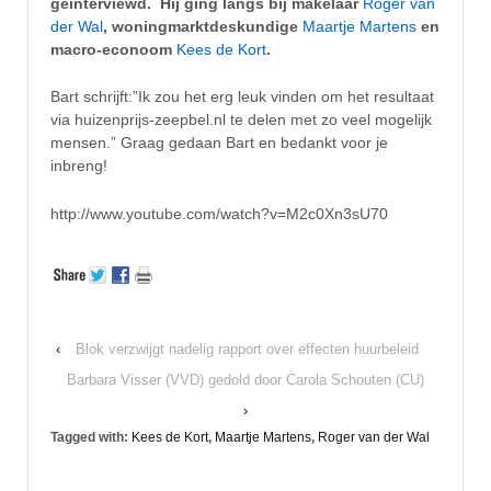
geïnterviewd. Hij ging langs bij makelaar
Roger van
der Wal
, woningmarktdeskundige
Maartje Martens
en
macro-econoom
Kees de Kort
.
Bart schrijft:”Ik zou het erg leuk vinden om het resultaat
via huizenprijs-zeepbel.nl te delen met zo veel mogelijk
mensen.” Graag gedaan Bart en bedankt voor je
inbreng!
http://www.youtube.com/watch?v=M2c0Xn3sU70
‹
Blok verzwijgt nadelig rapport over effecten huurbeleid
Barbara Visser (VVD) gedold door Carola Schouten (CU)
›
Tagged with:
Kees de Kort
,
Maartje Martens
,
Roger van der Wal