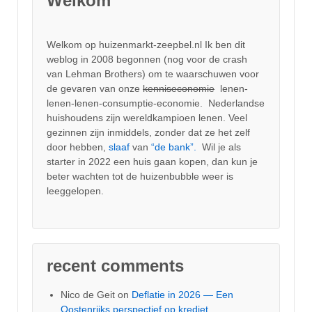
Welkom
Welkom op huizenmarkt-zeepbel.nl Ik ben dit
weblog in 2008 begonnen (nog voor de crash
van Lehman Brothers) om te waarschuwen voor
de gevaren van onze
kenniseconomie
lenen-
lenen-lenen-consumptie-economie. Nederlandse
huishoudens zijn wereldkampioen lenen. Veel
gezinnen zijn inmiddels, zonder dat ze het zelf
door hebben,
slaaf
van
“de bank”.
Wil je als
starter in 2022 een huis gaan kopen, dan kun je
beter wachten tot de huizenbubble weer is
leeggelopen.
recent comments
Nico de Geit
on
Deflatie in 2026 — Een
Oostenrijks perspectief op krediet,