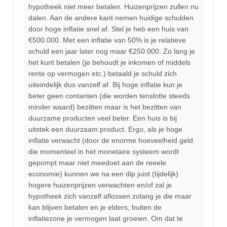
hypotheek niet meer betalen. Huizenprijzen zullen nu
dalen. Aan de andere kant nemen huidige schulden
door hoge inflatie snel af. Stel je heb een huis van
€500.000. Met een inflatie van 50% is je relatieve
schuld een jaar later nog maar €250.000. Zo lang je
het kunt betalen (je behoudt je inkomen of middels
rente op vermogen etc.) betaald je schuld zich
uiteindelijk dus vanzelf af. Bij hoge inflatie kun je
beter geen contanten (die worden tenslotte steeds
minder waard) bezitten maar is het bezitten van
duurzame producten veel beter. Een huis is bij
uitstek een duurzaam product. Ergo, als je hoge
inflatie verwacht (door de enorme hoeveelheid geld
die momenteel in het monetaire systeem wordt
gepompt maar niet meedoet aan de reeele
economie) kunnen we na een dip juist (tijdelijk)
hogere huizenprijzen verwachten en/of zal je
hypotheek zich vanzelf aflossen zolang je die maar
kan blijven betalen en je elders, buiten de
inflatiezone je vermogen laat groeien. Om dat te