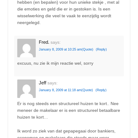
hebben (en bepalen) voor hun unieke stekje , met al
die emoties en geld die er in gestoken is. Is een
wisselwerking die veel te vaak te eenzijdig wordt
neergelegd.
Fred.
says:
January 8, 2009 at 10:25 am
(Quote)
(Reply)
excuus, nu zie ik mijn reactie wel, sorry
Jeff
says:
January 8, 2009 at 11:18 am
(Quote)
(Reply)
Er is nog steeds een structureel huizen te kort.. Nee
meneer de makelaar er is een structureel betaalbare
huizen te kort…
Ik word zo ziek van dat gepapegaai door bankiers,
economen en makelaars die steeds maar weer