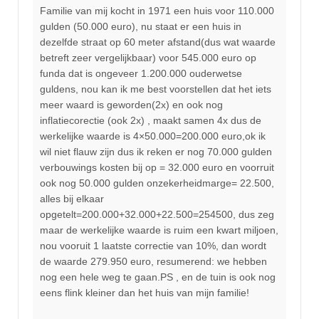
Familie van mij kocht in 1971 een huis voor 110.000
gulden (50.000 euro), nu staat er een huis in
dezelfde straat op 60 meter afstand(dus wat waarde
betreft zeer vergelijkbaar) voor 545.000 euro op
funda dat is ongeveer 1.200.000 ouderwetse
guldens, nou kan ik me best voorstellen dat het iets
meer waard is geworden(2x) en ook nog
inflatiecorectie (ook 2x) , maakt samen 4x dus de
werkelijke waarde is 4×50.000=200.000 euro,ok ik
wil niet flauw zijn dus ik reken er nog 70.000 gulden
verbouwings kosten bij op = 32.000 euro en voorruit
ook nog 50.000 gulden onzekerheidmarge= 22.500,
alles bij elkaar
opgetelt=200.000+32.000+22.500=254500, dus zeg
maar de werkelijke waarde is ruim een kwart miljoen,
nou vooruit 1 laatste correctie van 10%, dan wordt
de waarde 279.950 euro, resumerend: we hebben
nog een hele weg te gaan.PS , en de tuin is ook nog
eens flink kleiner dan het huis van mijn familie!