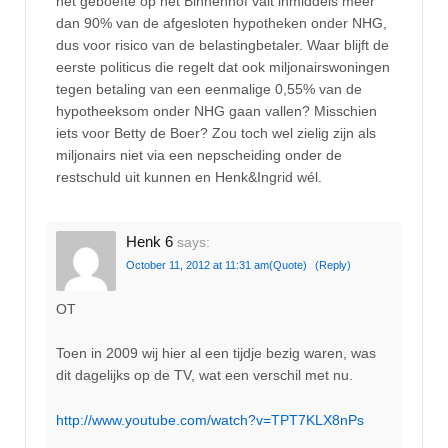
het geboefte op het Binnenhof valt inmiddels meer
dan 90% van de afgesloten hypotheken onder NHG,
dus voor risico van de belastingbetaler. Waar blijft de
eerste politicus die regelt dat ook miljonairswoningen
tegen betaling van een eenmalige 0,55% van de
hypotheeksom onder NHG gaan vallen? Misschien
iets voor Betty de Boer? Zou toch wel zielig zijn als
miljonairs niet via een nepscheiding onder de
restschuld uit kunnen en Henk&Ingrid wél.
Henk 6
says:
October 11, 2012 at 11:31 am
(Quote)
(Reply)
OT
Toen in 2009 wij hier al een tijdje bezig waren, was
dit dagelijks op de TV, wat een verschil met nu.
http://www.youtube.com/watch?v=TPT7KLX8nPs