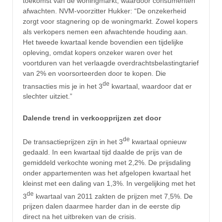
toekomst van de woningmarkt, waardoor consumenten
afwachten. NVM-voorzitter Hukker: “De onzekerheid
zorgt voor stagnering op de woningmarkt. Zowel kopers
als verkopers nemen een afwachtende houding aan.
Het tweede kwartaal kende bovendien een tijdelijke
opleving, omdat kopers onzeker waren over het
voortduren van het verlaagde overdrachtsbelastingtarief
van 2% en voorsorteerden door te kopen. Die
de
transacties mis je in het 3
kwartaal, waardoor dat er
slechter uitziet.”
Dalende trend in verkoopprijzen zet door
de
De transactieprijzen zijn in het 3
kwartaal opnieuw
gedaald. In een kwartaal tijd daalde de prijs van de
gemiddeld verkochte woning met 2,2%. De prijsdaling
onder appartementen was het afgelopen kwartaal het
kleinst met een daling van 1,3%. In vergelijking met het
de
3
kwartaal van 2011 zakten de prijzen met 7,5%. De
prijzen dalen daarmee harder dan in de eerste dip
direct na het uitbreken van de crisis.