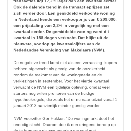
transacties ligt 17,2% lager dan een kwartaal eerder.
Ook de dalende trend in de transactieprijzen zet
zich verder door. Een gemiddeld verkochte woning
in Nederland kende een verkoopprijs van € 209.000,
een prijsdaling van 2,2% in vergelijking met een
kwartaal eerder. De gemiddelde woning werd dit
kwartaal in 158 dagen verkocht. Dat blijkt uit de
nieuwste, voorlopige kwartaalcijfers van de
Nederlandse Vereniging van Makelaars (NVM)
.
De negatieve trend komt niet als een verrassing: kopers
hebben afgewacht als gevolg van de onzekerheid
rondom de toekomst van de woningmarkt en de
verkiezingen in september. Voor het vierde kwartaal
verwacht de NVM een tijdelijke opleving, omdat veel
starters nog willen profiteren van de huidige
hypotheekregels, die zoals het er nu naar uitziet vanaf 1
januari 2013 aanzienlijk minder gunstig worden.
NVM-voorzitter Ger Hukker: “De woningmarkt doet het
onnodig slecht. Daarom doe ik een dringend beroep op
de te formeren nieuwe regering om snel met