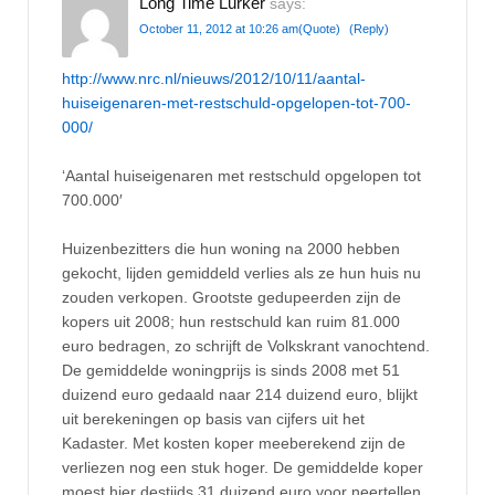
Long Time Lurker
says:
October 11, 2012 at 10:26 am
(Quote)
(Reply)
http://www.nrc.nl/nieuws/2012/10/11/aantal-
huiseigenaren-met-restschuld-opgelopen-tot-700-
000/
‘Aantal huiseigenaren met restschuld opgelopen tot
700.000′
Huizenbezitters die hun woning na 2000 hebben
gekocht, lijden gemiddeld verlies als ze hun huis nu
zouden verkopen. Grootste gedupeerden zijn de
kopers uit 2008; hun restschuld kan ruim 81.000
euro bedragen, zo schrijft de Volkskrant vanochtend.
De gemiddelde woningprijs is sinds 2008 met 51
duizend euro gedaald naar 214 duizend euro, blijkt
uit berekeningen op basis van cijfers uit het
Kadaster. Met kosten koper meeberekend zijn de
verliezen nog een stuk hoger. De gemiddelde koper
moest hier destijds 31 duizend euro voor neertellen.