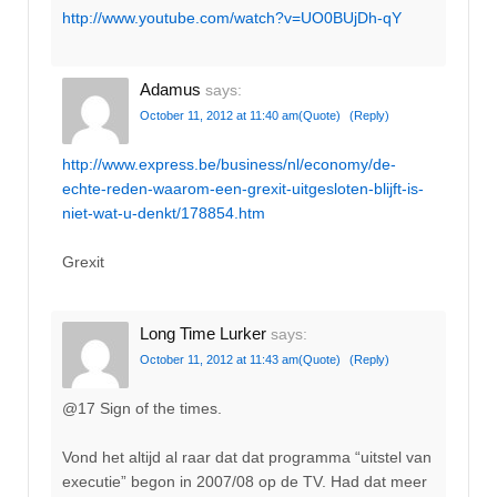
http://www.youtube.com/watch?v=UO0BUjDh-qY
Adamus
says:
October 11, 2012 at 11:40 am
(Quote)
(Reply)
http://www.express.be/business/nl/economy/de-
echte-reden-waarom-een-grexit-uitgesloten-blijft-is-
niet-wat-u-denkt/178854.htm
Grexit
Long Time Lurker
says:
October 11, 2012 at 11:43 am
(Quote)
(Reply)
@17 Sign of the times.
Vond het altijd al raar dat dat programma “uitstel van
executie” begon in 2007/08 op de TV. Had dat meer