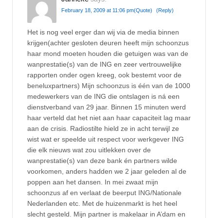
February 18, 2009 at 11:06 pm
(Quote)
(Reply)
Het is nog veel erger dan wij via de media binnen
krijgen(achter gesloten deuren heeft mijn schoonzus
haar mond moeten houden die getuigen was van de
wanprestatie(s) van de ING en zeer vertrouwelijke
rapporten onder ogen kreeg, ook bestemt voor de
beneluxpartners) Mijn schoonzus is één van de 1000
medewerkers van de ING die ontslagen is ná een
dienstverband van 29 jaar. Binnen 15 minuten werd
haar verteld dat het niet aan haar capaciteit lag maar
aan de crisis. Radiostilte hield ze in acht terwijl ze
wist wat er speelde uit respect voor werkgever ING
die elk nieuws wat zou uitlekken over de
wanprestatie(s) van deze bank én partners wilde
voorkomen, anders hadden we 2 jaar geleden al de
poppen aan het dansen. In mei zwaat mijn
schoonzus af en verlaat de beerput ING/Nationale
Nederlanden etc. Met de huizenmarkt is het heel
slecht gesteld. Mijn partner is makelaar in A’dam en