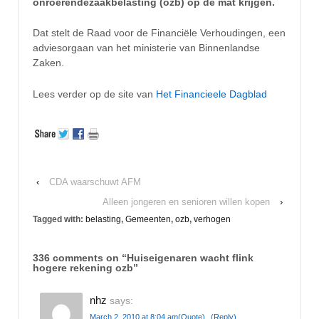
onroerendezaakbelasting (ozb) op de mat krijgen.
Dat stelt de Raad voor de Financiële Verhoudingen, een
adviesorgaan van het ministerie van Binnenlandse
Zaken.
Lees verder op de site van
Het Financieele Dagblad
‹
CDA waarschuwt AFM
Alleen jongeren en senioren willen kopen
›
Tagged with:
belasting
,
Gemeenten
,
ozb
,
verhogen
336 comments on “
Huiseigenaren wacht flink
hogere rekening ozb
”
nhz
says:
March 2, 2010 at 8:04 am
(Quote)
(Reply)