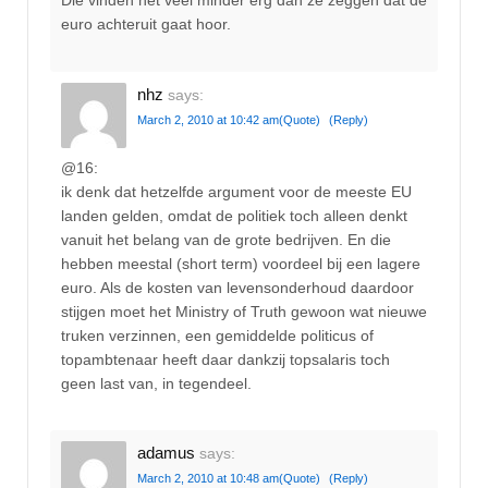
Die vinden het veel minder erg dan ze zeggen dat de
euro achteruit gaat hoor.
nhz
says:
March 2, 2010 at 10:42 am
(Quote)
(Reply)
@16:
ik denk dat hetzelfde argument voor de meeste EU
landen gelden, omdat de politiek toch alleen denkt
vanuit het belang van de grote bedrijven. En die
hebben meestal (short term) voordeel bij een lagere
euro. Als de kosten van levensonderhoud daardoor
stijgen moet het Ministry of Truth gewoon wat nieuwe
truken verzinnen, een gemiddelde politicus of
topambtenaar heeft daar dankzij topsalaris toch
geen last van, in tegendeel.
adamus
says:
March 2, 2010 at 10:48 am
(Quote)
(Reply)