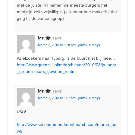
met de juiste PR nemen de meeste burgers het
medicijn zelfs vrijwillig in (kijk maar hoe makkelijk dat
ging bij de varkensgriep).
Martijn
says:
March 2, 2010 at 3:28 pm
(Quote)
(Reply)
Asielzoekers naar IJburg, is de buurt niet blij mee…
http://www.geenstijl.nl/mt/archieven/2010/03/ja_hoor
_groenlinksers_gewoon_n.html
Martijn
says:
March 2, 2010 at 3:57 pm
(Quote)
(Reply)
@29
http://www.secondamendmentmarch.com/march_ne
ws