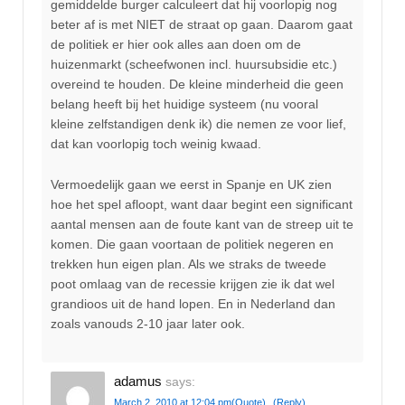
gemiddelde burger calculeert dat hij voorlopig nog
beter af is met NIET de straat op gaan. Daarom gaat
de politiek er hier ook alles aan doen om de
huizenmarkt (scheefwonen incl. huursubsidie etc.)
overeind te houden. De kleine minderheid die geen
belang heeft bij het huidige systeem (nu vooral
kleine zelfstandigen denk ik) die nemen ze voor lief,
dat kan voorlopig toch weinig kwaad.
Vermoedelijk gaan we eerst in Spanje en UK zien
hoe het spel afloopt, want daar begint een significant
aantal mensen aan de foute kant van de streep uit te
komen. Die gaan voortaan de politiek negeren en
trekken hun eigen plan. Als we straks de tweede
poot omlaag van de recessie krijgen zie ik dat wel
grandioos uit de hand lopen. En in Nederland dan
zoals vanouds 2-10 jaar later ook.
adamus
says:
March 2, 2010 at 12:04 pm
(Quote)
(Reply)