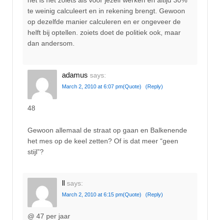
het is net zoiets als voor jezelf werken en altijd 30%
te weinig calculeert en in rekening brengt. Gewoon
op dezelfde manier calculeren en er ongeveer de
helft bij optellen. zoiets doet de politiek ook, maar
dan andersom.
adamus
says:
March 2, 2010 at 6:07 pm
(Quote)
(Reply)
48
Gewoon allemaal de straat op gaan en Balkenende
het mes op de keel zetten? Of is dat meer “geen
stijl”?
ll
says:
March 2, 2010 at 6:15 pm
(Quote)
(Reply)
@ 47 per jaar