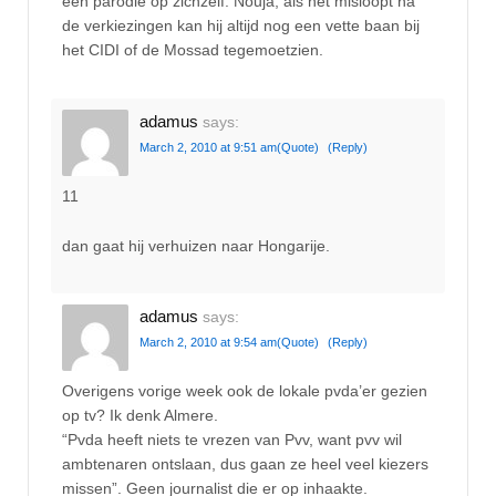
een parodie op zichzelf. Nouja, als het misloopt na
de verkiezingen kan hij altijd nog een vette baan bij
het CIDI of de Mossad tegemoetzien.
adamus
says:
March 2, 2010 at 9:51 am
(Quote)
(Reply)
11
dan gaat hij verhuizen naar Hongarije.
adamus
says:
March 2, 2010 at 9:54 am
(Quote)
(Reply)
Overigens vorige week ook de lokale pvda’er gezien
op tv? Ik denk Almere.
“Pvda heeft niets te vrezen van Pvv, want pvv wil
ambtenaren ontslaan, dus gaan ze heel veel kiezers
missen”. Geen journalist die er op inhaakte.