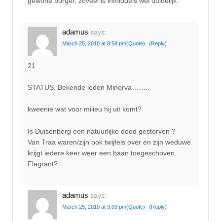
gewone burger, zoveel is inmiddels wel duidelijk.
adamus
says:
March 25, 2010 at 8:58 pm
(Quote)
(Reply)
21
STATUS. Bekende leden Minerva……..
kweenie wat voor milieu hij uit komt?
Is Duisenberg een natuurlijke dood gestorven ?
Van Traa waren/zijn ook twijfels over en zijn weduwe
krijgt iedere keer weer een baan toegeschoven.
Flagrant?
adamus
says:
March 25, 2010 at 9:03 pm
(Quote)
(Reply)