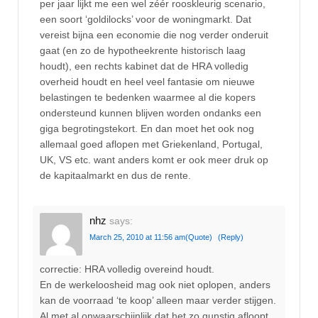
per jaar lijkt me een wel zéér rooskleurig scenario,
een soort ‘goldilocks’ voor de woningmarkt. Dat
vereist bijna een economie die nog verder onderuit
gaat (en zo de hypotheekrente historisch laag
houdt), een rechts kabinet dat de HRA volledig
overheid houdt en heel veel fantasie om nieuwe
belastingen te bedenken waarmee al die kopers
ondersteund kunnen blijven worden ondanks een
giga begrotingstekort. En dan moet het ook nog
allemaal goed aflopen met Griekenland, Portugal,
UK, VS etc. want anders komt er ook meer druk op
de kapitaalmarkt en dus de rente.
nhz
says:
March 25, 2010 at 11:56 am
(Quote)
(Reply)
correctie: HRA volledig overeind houdt.
En de werkeloosheid mag ook niet oplopen, anders
kan de voorraad ‘te koop’ alleen maar verder stijgen.
Al met al onwaarschijnlijk dat het zo gunstig afloopt.