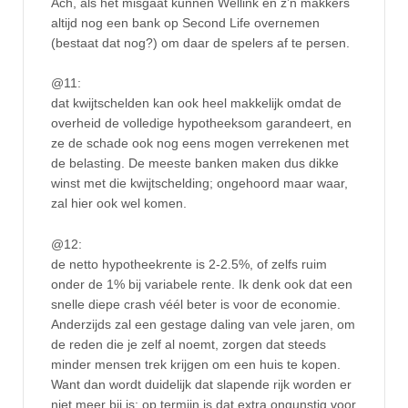
Ach, als het misgaat kunnen Wellink en z’n makkers
altijd nog een bank op Second Life overnemen
(bestaat dat nog?) om daar de spelers af te persen.
@11:
dat kwijtschelden kan ook heel makkelijk omdat de
overheid de volledige hypotheeksom garandeert, en
ze de schade ook nog eens mogen verrekenen met
de belasting. De meeste banken maken dus dikke
winst met die kwijtschelding; ongehoord maar waar,
zal hier ook wel komen.
@12:
de netto hypotheekrente is 2-2.5%, of zelfs ruim
onder de 1% bij variabele rente. Ik denk ook dat een
snelle diepe crash véél beter is voor de economie.
Anderzijds zal een gestage daling van vele jaren, om
de reden die je zelf al noemt, zorgen dat steeds
minder mensen trek krijgen om een huis te kopen.
Want dan wordt duidelijk dat slapende rijk worden er
niet meer bij is; op termijn is dat extra ongunstig voor