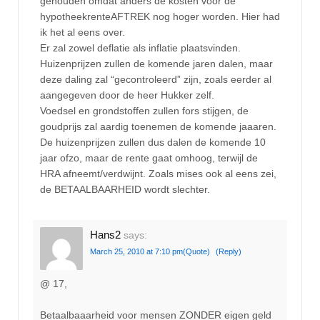
gehouden omdat anders de kosten voor de
hypotheekrenteAFTREK nog hoger worden. Hier had
ik het al eens over.
Er zal zowel deflatie als inflatie plaatsvinden.
Huizenprijzen zullen de komende jaren dalen, maar
deze daling zal “gecontroleerd” zijn, zoals eerder al
aangegeven door de heer Hukker zelf.
Voedsel en grondstoffen zullen fors stijgen, de
goudprijs zal aardig toenemen de komende jaaaren.
De huizenprijzen zullen dus dalen de komende 10
jaar ofzo, maar de rente gaat omhoog, terwijl de
HRA afneemt/verdwijnt. Zoals mises ook al eens zei,
de BETAALBAARHEID wordt slechter.
Hans2
says:
March 25, 2010 at 7:10 pm
(Quote)
(Reply)
@ 17,
Betaalbaaarheid voor mensen ZONDER eigen geld