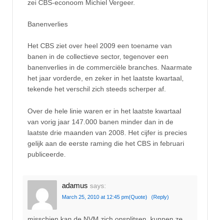
zei CBS-econoom Michiel Vergeer.
Banenverlies
Het CBS ziet over heel 2009 een toename van
banen in de collectieve sector, tegenover een
banenverlies in de commerciële branches. Naarmate
het jaar vorderde, en zeker in het laatste kwartaal,
tekende het verschil zich steeds scherper af.
Over de hele linie waren er in het laatste kwartaal
van vorig jaar 147.000 banen minder dan in de
laatste drie maanden van 2008. Het cijfer is precies
gelijk aan de eerste raming die het CBS in februari
publiceerde.
adamus
says:
March 25, 2010 at 12:45 pm
(Quote)
(Reply)
misschien kan de NVM zich opsplitsen, kunnen ze