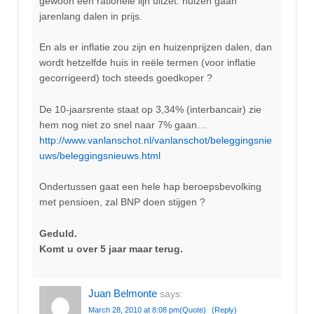
gewoon een rationele lijn uitzet: huizen gaan
jarenlang dalen in prijs.
En als er inflatie zou zijn en huizenprijzen dalen, dan
wordt hetzelfde huis in reële termen (voor inflatie
gecorrigeerd) toch steeds goedkoper ?
De 10-jaarsrente staat op 3,34% (interbancair) zie
hem nog niet zo snel naar 7% gaan…
http://www.vanlanschot.nl/vanlanschot/beleggingsnie
uws/beleggingsnieuws.html
Ondertussen gaat een hele hap beroepsbevolking
met pensioen, zal BNP doen stijgen ?
Geduld.
Komt u over 5 jaar maar terug.
Juan Belmonte
says:
March 28, 2010 at 8:08 pm
(Quote)
(Reply)