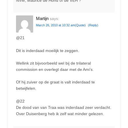
NVM, Maurice de Hond of de VEH ?
Martijn
says:
March 26, 2010 at 10:32 am
(Quote)
(Reply)
@21
Dit is inderdaad moeilijk te zeggen.
Wellink zit bijvoorbeeld wel bij de trilateral
commission en overlegt daar met de Ami’s.
Of hij zuiver op de graat is valt inderdaad te
betwijfelen.
@22
De dood van van Traa was inderdaad zeer verdacht.
Over Duisenberg heb ik zelf wat minder gelezen.