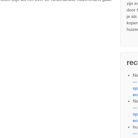
zijn i
door
je al
kopen
huize
re
Ni
— 
op
ec
Ni
— 
op
ec
hu
— 