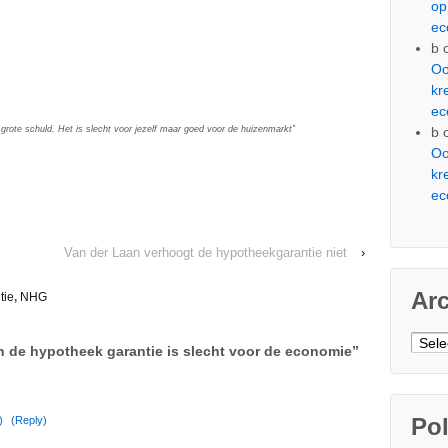
op
ec
b
Oo
kr
ec
b
 grote schuld. Het is slecht voor jezelf maar goed voor de huizenmarkt”
Oo
kr
ec
Van der Laan verhoogt de hypotheekgarantie niet
›
Ar
tie
,
NHG
Arch
n de hypotheek garantie is slecht voor de economie
”
Pol
)
(Reply)