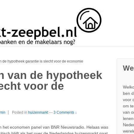
n de hypotheek garantie is slecht voor de economie
We
n van de hypotheek
lecht voor de
Welko
ben d
voor 
om te
van 
min
Posted in
huizenmarkt
—
3 Comments ↓
lenen
Neder
 in het economen panel van BNR Nieuwsradio. Helaas was
werel
tisch blijft als het over de Nederlandse huizenmarkt gaat.