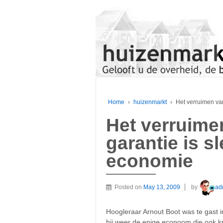
Home
›
huizenmarkt
›
Het verruimen va
Het verruime
garantie is s
economie
Posted on
May 13, 2009
by
ad
Hoogleraar Arnout Boot was te gast
hij weer de enige econoom die ook kri