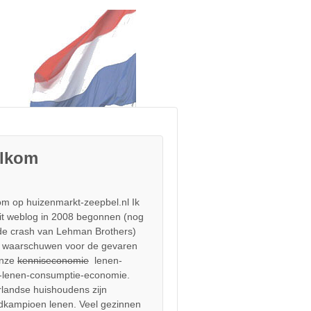
lkom
m op huizenmarkt-zeepbel.nl Ik
it weblog in 2008 begonnen (nog
de crash van Lehman Brothers)
 waarschuwen voor de gevaren
onze
kenniseconomie
lenen-
-lenen-consumptie-economie.
landse huishoudens zijn
dkampioen lenen. Veel gezinnen