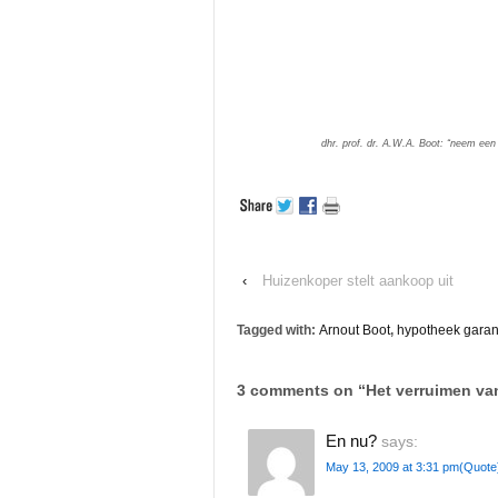
dhr. prof. dr. A.W.A. Boot: “neem een
‹
Huizenkoper stelt aankoop uit
Tagged with:
Arnout Boot
,
hypotheek garan
3 comments on “
Het verruimen va
En nu?
says:
May 13, 2009 at 3:31 pm
(Quote