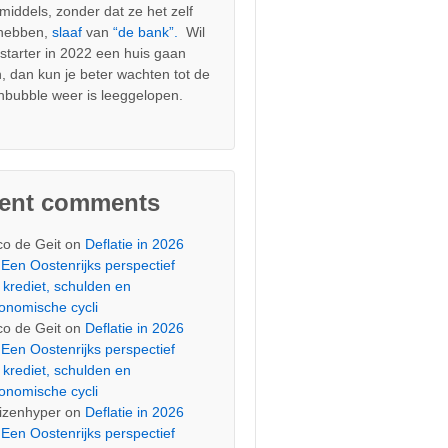
nmiddels, zonder dat ze het zelf
 hebben,
slaaf
van
“de bank”.
Wil
s starter in 2022 een huis gaan
, dan kun je beter wachten tot de
nbubble weer is leeggelopen.
cent comments
co de Geit
on
Deflatie in 2026
Een Oostenrijks perspectief
 krediet, schulden en
onomische cycli
co de Geit
on
Deflatie in 2026
Een Oostenrijks perspectief
 krediet, schulden en
onomische cycli
izenhyper
on
Deflatie in 2026
Een Oostenrijks perspectief