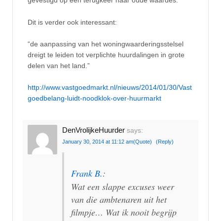
gevestigd op een terugkeer naar oude waardes.
Dit is verder ook interessant:
“de aanpassing van het woningwaarderingsstelsel
dreigt te leiden tot verplichte huurdalingen in grote
delen van het land.”
http://www.vastgoedmarkt.nl/nieuws/2014/01/30/Vast
goedbelang-luidt-noodklok-over-huurmarkt
DenVrolijkeHuurder
says:
January 30, 2014 at 11:12 am
(Quote)
(Reply)
Frank B.
:
Wat een slappe excuses weer
van die ambtenaren uit het
filmpje… Wat ik nooit begrijp