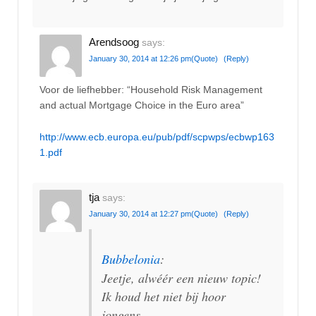
Arendsoog
says:
January 30, 2014 at 12:26 pm
(Quote)
(Reply)
Voor de liefhebber: “Household Risk Management
and actual Mortgage Choice in the Euro area”
http://www.ecb.europa.eu/pub/pdf/scpwps/ecbwp163
1.pdf
tja
says:
January 30, 2014 at 12:27 pm
(Quote)
(Reply)
Bubbelonia
:
Jeetje, alwéér een nieuw topic!
Ik houd het niet bij hoor
jongens