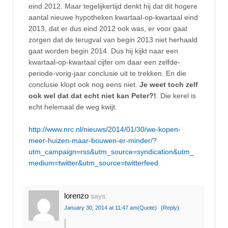
eind 2012. Maar tegelijkertijd denkt hij dat dit hogere
aantal nieuwe hypotheken kwartaal-op-kwartaal eind
2013, dat er dus eind 2012 ook was, er voor gaat
zorgen dat de terugval van begin 2013 niet herhaald
gaat worden begin 2014. Dus hij kijkt naar een
kwartaal-op-kwartaal cijfer om daar een zelfde-
periode-vorig-jaar conclusie uit te trekken. En die
conclusie klopt ook nog eens niet.
Je weet toch zelf
ook wel dat dat echt niet kan Peter?!
. Die kerel is
echt helemaal de weg kwijt.
http://www.nrc.nl/nieuws/2014/01/30/we-kopen-
meer-huizen-maar-bouwen-er-minder/?
utm_campaign=rss&utm_source=syndication&utm_
medium=twitter&utm_source=twitterfeed
lorenzo
says:
January 30, 2014 at 11:47 am
(Quote)
(Reply)