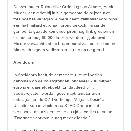
De wethouder Ruimtelijke Ordening van Almere, Henk
Mulder, denkt dat hij in zijn gemeente de prijzen niet
fors hoeft te verlagen. Almere heeft weliswaar voor bijna
een half miljard euro aan grond gekocht, maar de
gemeente gaat de komende jaren nog flink groeien en
er moeten nog 60.000 huizen worden bijgebouwd.
Mulder verwacht dat de huizenmarkt zal aantrekken en
Almere dus geen verliezen zal lijden op de grond.
Apeldoorn
In Apeldoorn heeft de gemeente juist wel verlies
genomen op de bouwgronden, ongeveer 200 miljoen
euro is er daar afgeboekt. En dat deed pijn:
bouwprojecten werden geschrapt, ambtenaren
ontslagen en de OZB verhoogd. Volgens Desirée
Uitzetter van adviesbureau STEC Groep is het
verstandig om als gemeente op tijd je verlies te nemen.
“Daarmee voorkom je nog meer ellende.”
Uitzetter adviseert gemeenten hun grondaankopen