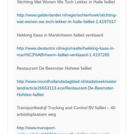
Stichting Wat Wonen We Toch Lekker in Halle failliet
http://www.gelderlander.nl/regio/achterhoek/stichting-
wat-wonen-we-toch-lekker-in-halle-failliet-1.4197017
Hekking Kaas in Mariënheem failliet verklaard
http://www.destentor.nl/regio/raalte/hekking-kaas-in-
mari%C3%ABnheem-failliet-verklaard-1.4197285
Restaurant De Beemster Hofstee failliet
http://www.noordhollandsdagblad.nl/stadstreek/water
land/article26653113.ece/Restaurant-De-Beemster-
Hofstee-failliet
Transportbedrijf Trucking and Control BV failliet – 40
arbeidsplaatsen weg
http://www.transport-