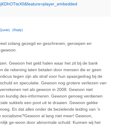
=MjKDhOTteX0&feature=player_embedded
(Quote)
(Reply)
oveel zolang gezegd en geschreven, geroepen en
 gewoon.
en. Gewoon het geld halen waar het zit bij de bank
on de rekening laten betalen door mensen die er geen
rdicus tegen zijn als straf voor hun spaargedrag bij de
n schuld en speculatie. Gewoon nog grotere verliezen van
 verrekenen net als gewoon in 2008. Gewoon niet
on kundig des-informeren. Gewoon genoeg verdienen
iale sukkels een poot uit te draaien. Gewoon gekke
noeg. En dat alles onder de bezielende leiding van ‘n
e socialisme?Gewoon al lang niet meer! Gewoon,
ijk ge-woon door abnormale schuld. Kunnen wij het