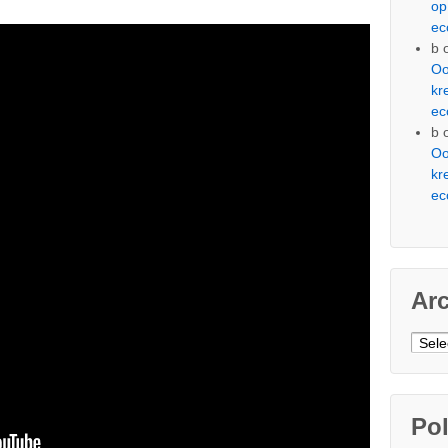
op
ec
b
Oo
kr
ec
b
Oo
kr
ec
Ar
Arch
Pol