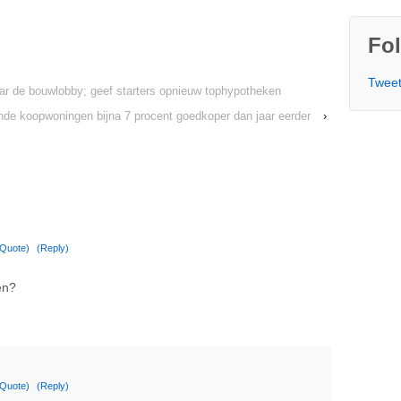
Fol
Tweet
ar de bouwlobby; geef starters opnieuw tophypotheken
de koopwoningen bijna 7 procent goedkoper dan jaar eerder
›
(Quote)
(Reply)
en?
(Quote)
(Reply)