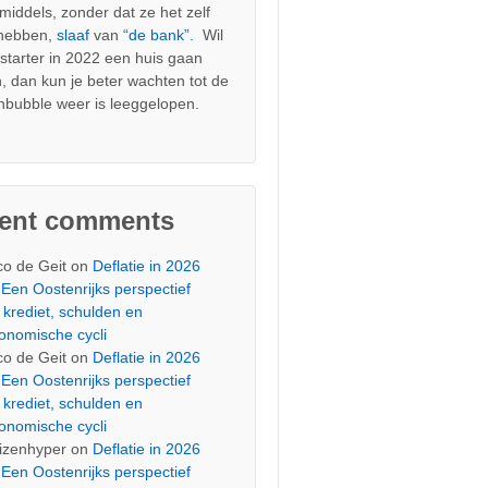
nmiddels, zonder dat ze het zelf
 hebben,
slaaf
van
“de bank”.
Wil
s starter in 2022 een huis gaan
, dan kun je beter wachten tot de
nbubble weer is leeggelopen.
cent comments
co de Geit
on
Deflatie in 2026
Een Oostenrijks perspectief
 krediet, schulden en
onomische cycli
co de Geit
on
Deflatie in 2026
Een Oostenrijks perspectief
 krediet, schulden en
onomische cycli
izenhyper
on
Deflatie in 2026
Een Oostenrijks perspectief