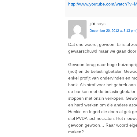
http://www.youtube.com/watch?v
jim
says:
December 20, 2012 at 3:13 pm
Dat ene woord, gewoon. Er is al z
gewaarschuwd maar we gaan door
Gewoon terug naar hoge huizenprijz
(not) en de belastingbetaler. Gewo
enkel profijt van ondervinden en mo
bank. Als straf voor het gebrek aa
de banken met de belastingbetaler
stoppen met onzin verkopen. Gewo
en hard werken om die andere asoc
Henkie en Ingrid die doen al gek ge
stel PVDA technocraten. Het nieuw
gewoon gewoon… Raar woord eigenl
maken?