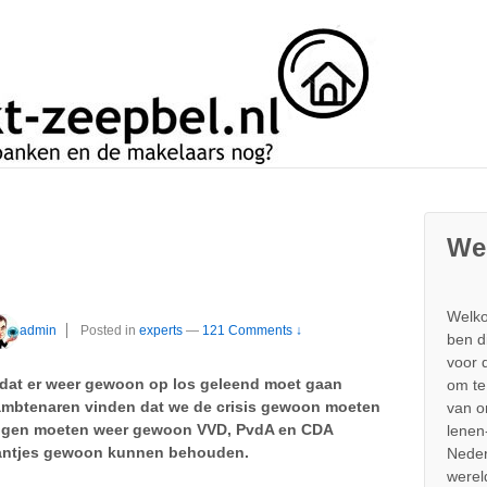
We
Welko
admin
Posted in
experts
—
121 Comments ↓
ben d
voor 
dat er weer gewoon op los geleend moet gaan
om te
mbtenaren vinden dat we de crisis gewoon moeten
van 
zingen moeten weer gewoon VVD, PvdA en CDA
lenen
aantjes gewoon kunnen behouden.
Neder
werel