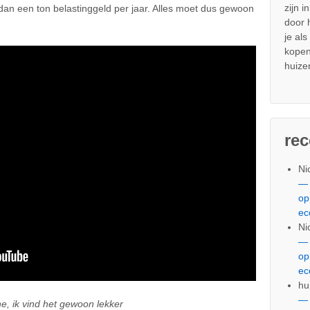
zijn i
an een ton belastinggeld per jaar. Alles moet dus gewoon
door
je al
kopen
huize
re
Ni
— 
op
ec
Ni
— 
op
ec
hu
— 
e, ik vind het gewoon lekker