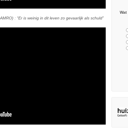
Wat 
RO) : “Er is weinig in dit leven zo gevaarlijk als schuld”