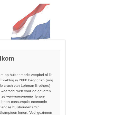
lkom
m op huizenmarkt-zeepbel.nl Ik
it weblog in 2008 begonnen (nog
de crash van Lehman Brothers)
 waarschuwen voor de gevaren
onze
kenniseconomie
lenen-
-lenen-consumptie-economie.
landse huishoudens zijn
dkampioen lenen. Veel gezinnen