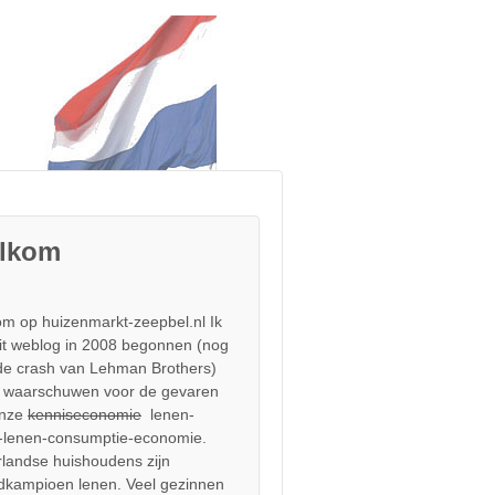
lkom
m op huizenmarkt-zeepbel.nl Ik
it weblog in 2008 begonnen (nog
de crash van Lehman Brothers)
 waarschuwen voor de gevaren
onze
kenniseconomie
lenen-
-lenen-consumptie-economie.
landse huishoudens zijn
dkampioen lenen. Veel gezinnen