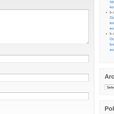
op
ec
b
Oo
kr
ec
b
Oo
kr
ec
Ar
Arch
Pol