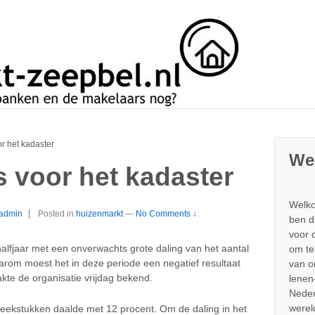
r het kadaster
We
s voor het kadaster
Welko
admin
Posted in
huizenmarkt
—
No Comments ↓
ben d
voor 
alfjaar met een onverwachts grote daling van het aantal
om te
arom moest het in deze periode een negatief resultaat
van 
kte de organisatie vrijdag bekend.
lenen
Neder
werel
eekstukken daalde met 12 procent. Om de daling in het