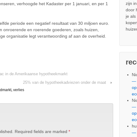
zijn i
enseren, verhoogde het Kadaster per 1 januari, en per 1
door
je al
kopen
elfde periode een negatief resultaat van 30 miljoen euro.
huize
n onroerende en roerende goederen, zoals huizen,
ige organisatie legt verantwoording af aan de overheid.
re
Mac in de Amerikaanse hypotheekmarkt
Ni
— 
25% van de hypotheekadviezen onder de maat
›
op
edmarkt
,
verlies
ec
Ni
— 
op
ec
hu
lished.
Required fields are marked
*
— 