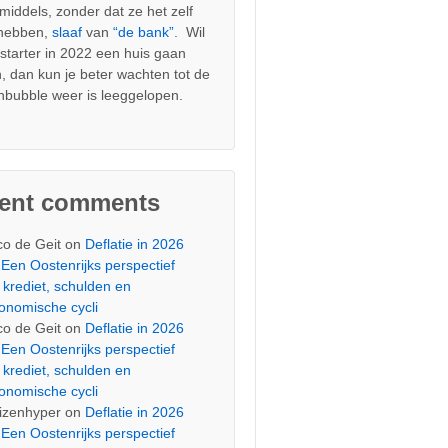
nmiddels, zonder dat ze het zelf
 hebben,
slaaf
van
“de bank”.
Wil
s starter in 2022 een huis gaan
, dan kun je beter wachten tot de
nbubble weer is leeggelopen.
cent comments
co de Geit
on
Deflatie in 2026
Een Oostenrijks perspectief
 krediet, schulden en
onomische cycli
co de Geit
on
Deflatie in 2026
Een Oostenrijks perspectief
 krediet, schulden en
onomische cycli
izenhyper
on
Deflatie in 2026
Een Oostenrijks perspectief