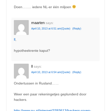
Doen…….. iedere NL-er één miljoen
maarten
says:
April 10, 2013 at 6:51 am
(Quote)
(Reply)
ll
,
hypotheekrente kaput?
ll
says:
April 10, 2013 at 6:54 am
(Quote)
(Reply)
Ondertussen in Rusland……
Weer een paar rekeningetjes geplunderd door
hackers.
http://www.nu.nl/internet/3393613/hackers-roven-