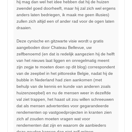
hij mag dan wel het idee hebben dat hij de huizen
zwendel goed doorheeft, maar hij zal zich wel ergens
anders laten bedriegen, ik maak me geen illusies)
zullen zich altijd een of ander rad voor de ogen laten
draaien.
Deze cynische en gitzwarte visie wordt u gratis
aangeboden door Chateau Bellevue, uw
zelfbenoemd (en dat is redelijk aangezien hij de helft
van het nieuws laat liggen en onregelmatig meent
zijn zegje te moeten doen op dit blog) correspondent
van de zeepbel in het pittoreske Belgie, nadat hij de
bubble in Nederland had zien aankomen (met
behulp van de kennis en kunde van anderen zoals
huizenzeepbel) en nu de mensen weer in dezelfde
val ziet trappen, het haast uit zou willen schreeuwen
dat als mensen advertenties voor gegarandeerde
rendementen op vastgoedprojecten in kranten zien
zich af zouden moeten vragen wat voor
rendementen dat zijn en waarom de aanbieders
deze gouden kansen dan niet zelf grijpen.