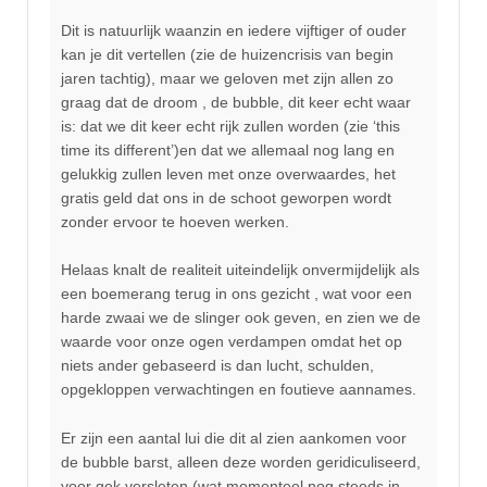
Dit is natuurlijk waanzin en iedere vijftiger of ouder
kan je dit vertellen (zie de huizencrisis van begin
jaren tachtig), maar we geloven met zijn allen zo
graag dat de droom , de bubble, dit keer echt waar
is: dat we dit keer echt rijk zullen worden (zie ‘this
time its different’)en dat we allemaal nog lang en
gelukkig zullen leven met onze overwaardes, het
gratis geld dat ons in de schoot geworpen wordt
zonder ervoor te hoeven werken.
Helaas knalt de realiteit uiteindelijk onvermijdelijk als
een boemerang terug in ons gezicht , wat voor een
harde zwaai we de slinger ook geven, en zien we de
waarde voor onze ogen verdampen omdat het op
niets ander gebaseerd is dan lucht, schulden,
opgekloppen verwachtingen en foutieve aannames.
Er zijn een aantal lui die dit al zien aankomen voor
de bubble barst, alleen deze worden geridiculiseerd,
voor gek versleten (wat momenteel nog steeds in