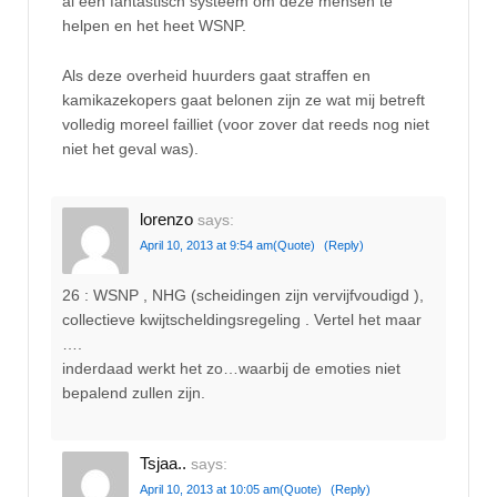
al een fantastisch systeem om deze mensen te
helpen en het heet WSNP.
Als deze overheid huurders gaat straffen en
kamikazekopers gaat belonen zijn ze wat mij betreft
volledig moreel failliet (voor zover dat reeds nog niet
niet het geval was).
lorenzo
says:
April 10, 2013 at 9:54 am
(Quote)
(Reply)
26 : WSNP , NHG (scheidingen zijn vervijfvoudigd ),
collectieve kwijtscheldingsregeling . Vertel het maar
….
inderdaad werkt het zo…waarbij de emoties niet
bepalend zullen zijn.
Tsjaa..
says:
April 10, 2013 at 10:05 am
(Quote)
(Reply)