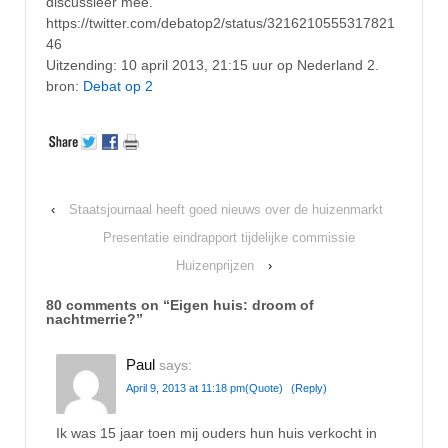
discussieer mee.
https://twitter.com/debatop2/status/3216210555317821
46
Uitzending: 10 april 2013, 21:15 uur op Nederland 2.
bron:
Debat op 2
‹
Staatsjournaal heeft goed nieuws over de huizenmarkt
Presentatie eindrapport tijdelijke commissie
Huizenprijzen
›
80 comments on “
Eigen huis: droom of
nachtmerrie?
”
Paul
says:
April 9, 2013 at 11:18 pm
(Quote)
(Reply)
Ik was 15 jaar toen mij ouders hun huis verkocht in