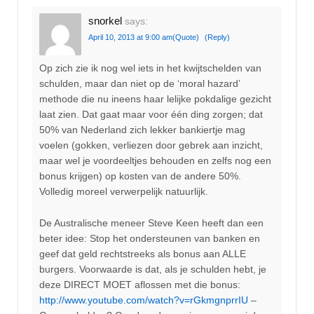
snorkel
says:
April 10, 2013 at 9:00 am
(Quote)
(Reply)
Op zich zie ik nog wel iets in het kwijtschelden van
schulden, maar dan niet op de ‘moral hazard’
methode die nu ineens haar lelijke pokdalige gezicht
laat zien. Dat gaat maar voor één ding zorgen; dat
50% van Nederland zich lekker bankiertje mag
voelen (gokken, verliezen door gebrek aan inzicht,
maar wel je voordeeltjes behouden en zelfs nog een
bonus krijgen) op kosten van de andere 50%.
Volledig moreel verwerpelijk natuurlijk.
De Australische meneer Steve Keen heeft dan een
beter idee: Stop het ondersteunen van banken en
geef dat geld rechtstreeks als bonus aan ALLE
burgers. Voorwaarde is dat, als je schulden hebt, je
deze DIRECT MOET aflossen met die bonus:
http://www.youtube.com/watch?v=rGkmgnprrIU
–