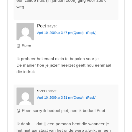
een zelfde huis (in januari 2009) ging voor 235K
weg.
Peet
says:
April 10, 2009 at 3:47 pm
(Quote)
(Reply)
@ Sven
Ik probeer helemaal niets te bepalen voor je.
De manier hoe je jezelf neerzet geeft nou eenmaal
die indruk.
sven
says:
April 10, 2009 at 3:51 pm
(Quote)
(Reply)
@ Peer, sorry ik bedoel piet, nee ik bedoel Peet.
Ik denk…..dat jij een persoon bent die wanneer je
het niet aanstaat van het onderwerp afwijkt en een