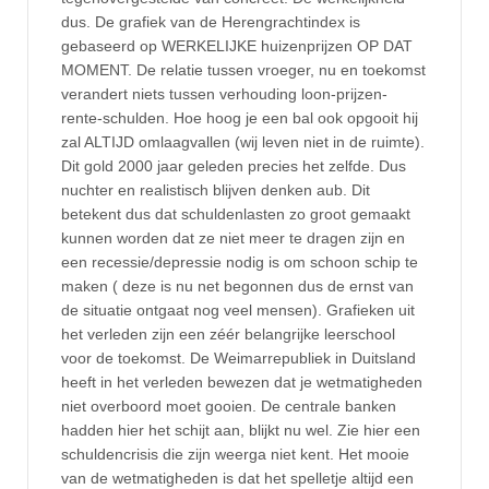
dus. De grafiek van de Herengrachtindex is
gebaseerd op WERKELIJKE huizenprijzen OP DAT
MOMENT. De relatie tussen vroeger, nu en toekomst
verandert niets tussen verhouding loon-prijzen-
rente-schulden. Hoe hoog je een bal ook opgooit hij
zal ALTIJD omlaagvallen (wij leven niet in de ruimte).
Dit gold 2000 jaar geleden precies het zelfde. Dus
nuchter en realistisch blijven denken aub. Dit
betekent dus dat schuldenlasten zo groot gemaakt
kunnen worden dat ze niet meer te dragen zijn en
een recessie/depressie nodig is om schoon schip te
maken ( deze is nu net begonnen dus de ernst van
de situatie ontgaat nog veel mensen). Grafieken uit
het verleden zijn een zéér belangrijke leerschool
voor de toekomst. De Weimarrepubliek in Duitsland
heeft in het verleden bewezen dat je wetmatigheden
niet overboord moet gooien. De centrale banken
hadden hier het schijt aan, blijkt nu wel. Zie hier een
schuldencrisis die zijn weerga niet kent. Het mooie
van de wetmatigheden is dat het spelletje altijd een