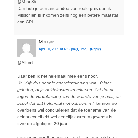
@M nr.35:
Dan heb je een ander idee van reële prijs dan ik.
Misschien is inkomen zelfs nog een betere maatstaf
dan CPI.
M
says:
April 10, 2009 at 4:32 pm
(Quote)
(Reply)
@Albert
Daar ben ik het helemaal mee eens hoor.
Uit “
Kijk dus naar je energierekening van 10 jaar
geleden, of je ziektekostenverzekering. Zet dat af
tegen de verdubbeling van de waarde van je huis, en
besef dat dat helemaal niet extreem is.
” kunnen we
overigens wel concluderen dat de toename van de
geldhoeveelheid wel degelijk extreem geweest is
over de afgelopen 20 jaar.
Overigens wordt er weinig aanstalten gemaakt daar