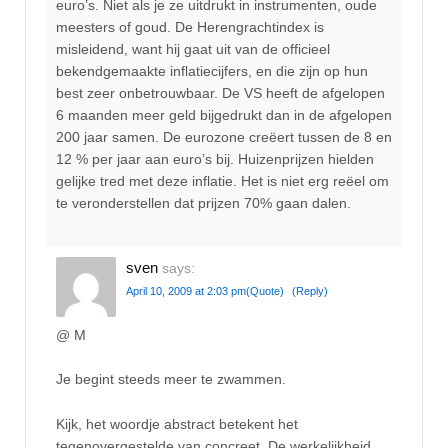
euro’s. Niet als je ze uitdrukt in instrumenten, oude
meesters of goud. De Herengrachtindex is
misleidend, want hij gaat uit van de officieel
bekendgemaakte inflatiecijfers, en die zijn op hun
best zeer onbetrouwbaar. De VS heeft de afgelopen
6 maanden meer geld bijgedrukt dan in de afgelopen
200 jaar samen. De eurozone creëert tussen de 8 en
12 % per jaar aan euro’s bij. Huizenprijzen hielden
gelijke tred met deze inflatie. Het is niet erg reëel om
te veronderstellen dat prijzen 70% gaan dalen.
sven
says:
April 10, 2009 at 2:03 pm
(Quote)
(Reply)
@ M
Je begint steeds meer te zwammen.
Kijk, het woordje abstract betekent het
tegenovergestelde van concreet. De werkelijkheid